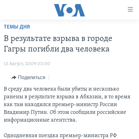
Линки
доступности
Перейти
ТЕМЫ ДНЯ
на
ГЛАВНОЕ
В результате взрыва в городе
основной
ПРОГРАММЫ
контент
Гагры погибли два человека
ПРОЕКТЫ
Перейти
АМЕРИКА
к
13 Август, 2009 03:00
ЭКСПЕРТИЗА
НОВОСТИ ЗА МИНУТУ
УЧИМ АНГЛИЙСКИЙ
основной
Поделиться
ИНТЕРВЬЮ
ИТОГИ
НАША АМЕРИКАНСКАЯ ИСТОРИЯ
навигации
Перейти
ФАКТЫ ПРОТИВ ФЕЙКОВ
В среду два человека были убиты и несколько
ПОЧЕМУ ЭТО ВАЖНО?
А КАК В АМЕРИКЕ?
в
ранены в результате взрыва в Абхазии, в то время
ЗА СВОБОДУ ПРЕССЫ
ДИСКУССИЯ VOA
АРТЕФАКТЫ
поиск
как там находился премьер-министр России
УЧИМ АНГЛИЙСКИЙ
ДЕТАЛИ
АМЕРИКАНСКИЕ ГОРОДКИ
Владимир Путин. Об этом сообщили российские
информационные агентства.
ВИДЕО
НЬЮ-ЙОРК NEW YORK
ТЕСТЫ
ПОДПИСКА НА НОВОСТИ
АМЕРИКА. БОЛЬШОЕ ПУТЕШЕСТВИЕ
Однодневная поездка премьер-министра РФ