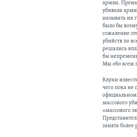
армян. Преим
убивала армя
называть их г
было бы возм
сожаление от
убийств по вс
решались впло
бы непременн
Мы обо всем э
Клуни извест
чего пока не
официальном 
массового уб
«массового з
Представител
занять более