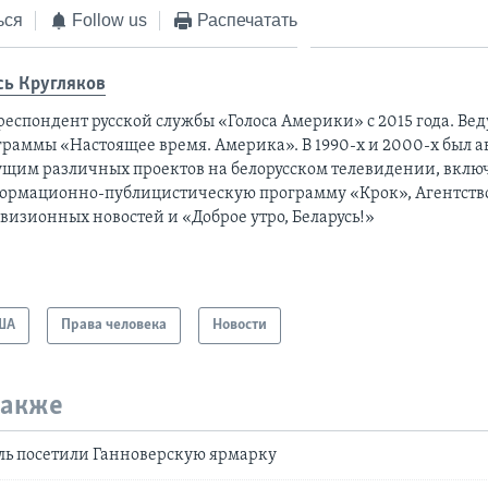
ься
Follow us
Распечатать
сь Кругляков
респондент русской службы «Голоса Америки» с 2015 года. Ве
граммы «Настоящее время. Америка». В 1990-х и 2000-х был а
ущим различных проектов на белорусском телевидении, вклю
ормационно-публицистическую программу «Крок», Агентств
визионных новостей и «Доброе утро, Беларусь!»
ША
Права человека
Новости
также
ль посетили Ганноверскую ярмарку