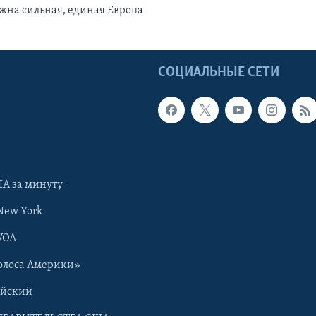
жна сильная, единая Европа
Ы
СОЦИАЛЬНЫЕ СЕТИ
А за минуту
New York
VOA
олоса Америки»
ийский