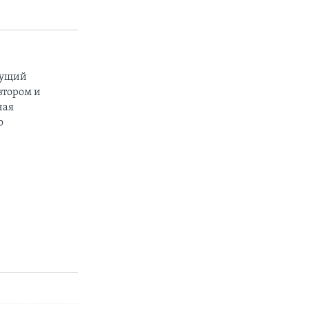
дущий
втором и
чая
о