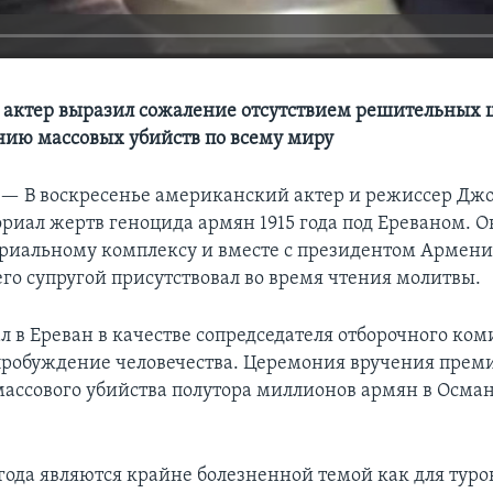
 актер выразил сожаление отсутствием решительных 
ию массовых убийств по всему миру
 —
В воскресенье американский актер и режиссер Дж
риал жертв геноцида армян 1915 года под Ереваном. 
риальному комплексу и вместе с президентом Армен
его супругой присутствовал во время чтения молитвы.
л в Ереван в качестве сопредседателя отборочного ко
пробуждение человечества. Церемония вручения преми
ассового убийства полутора миллионов армян в Осма
года являются крайне болезненной темой как для турок