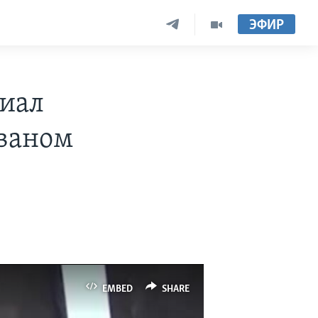
ЭФИР
иал
еваном
EMBED
SHARE