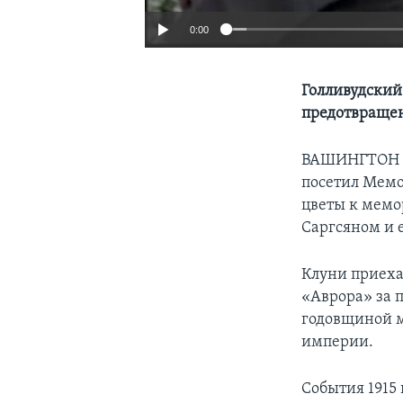
0:00
Голливудский
предотвращен
ВАШИНГТОН
посетил Мемо
цветы к мемо
Саргсяном и 
Клуни приеха
«Аврора» за 
годовщиной м
империи.
События 1915 