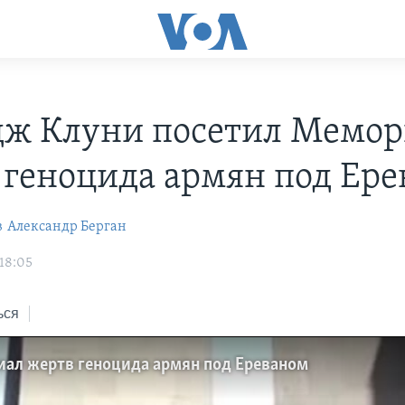
ж Клуни посетил Мемор
 геноцида армян под Ер
в
Александр Берган
 18:05
ься
ал жертв геноцида армян под Ереваном