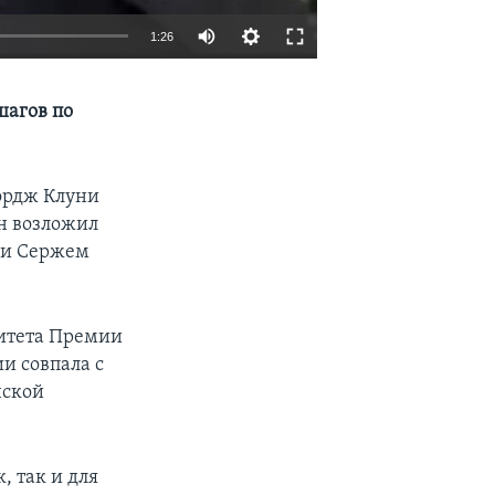
1:26
EMBED
SHARE
шагов по
ордж Клуни
Он возложил
ии Сержем
митета Премии
и совпала с
нской
, так и для