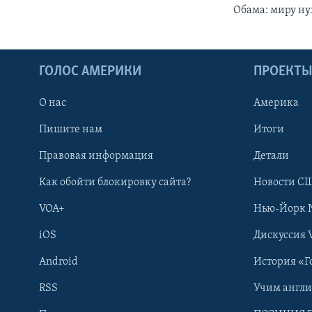
Обама: миру ну
ГОЛОС АМЕРИКИ
ПРОЕКТ
О нас
Америка
Пишите нам
Итоги
Правовая информация
Детали
Как обойти блокировку сайта?
Новости СШ
VOA+
Нью-Йорк 
iOS
Дискуссия 
Android
История «Г
RSS
Учим англ
Learning English