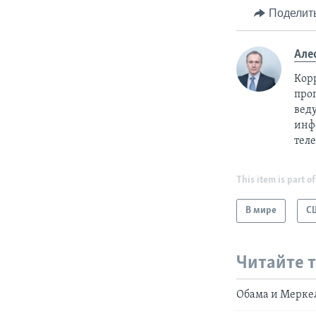
Поделит
Але
Кор
про
вед
инф
теле
This item is part of
В мире
С
Читайте 
Обама и Мерке