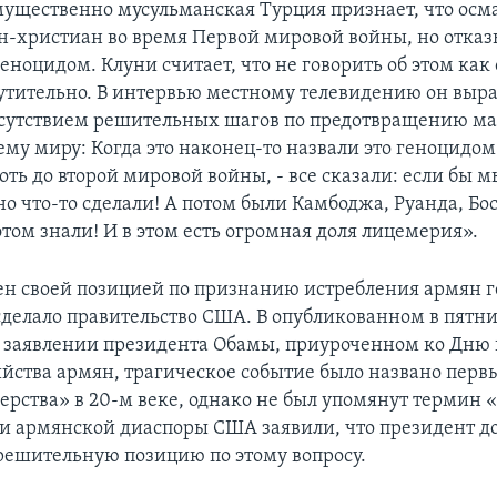
ущественно мусульманская Турция признает, что осм
н-христиан во время Первой мировой войны, но отказ
еноцидом. Клуни считает, что не говорить об этом как
утительно. В интервью местному телевидению он выр
сутствием решительных шагов по предотвращению м
ему миру: Когда это наконец-то назвали это геноцидом 
ть до второй мировой войны, - все сказали: если бы 
о что-то сделали! А потом были Камбоджа, Руанда, Бос
том знали! И в этом есть огромная доля лицемерия».
ен своей позицией по признанию истребления армян 
 сделало правительство США. В опубликованном в пятн
заявлении президента Обамы, приуроченном ко Дню 
ийства армян, трагическое событие было названо пер
верства» в 20-м веке, однако не был упомянут термин 
и армянской диаспоры США заявили, что президент д
 решительную позицию по этому вопросу.