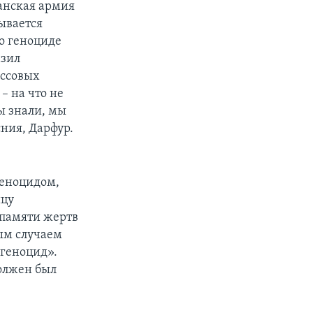
анская армия
ывается
 о геноциде
азил
ассовых
– на что не
мы знали, мы
ния, Дарфур.
геноцидом,
ицу
памяти жертв
вым случаем
«геноцид».
олжен был