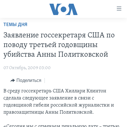
Линки
доступности
Перейти
ТЕМЫ ДНЯ
на
ГЛАВНОЕ
Заявление госсекретаря США по
основной
ПРОГРАММЫ
контент
поводу третьей годовщины
ПРОЕКТЫ
Перейти
АМЕРИКА
убийства Анны Политковской
к
ЭКСПЕРТИЗА
НОВОСТИ ЗА МИНУТУ
УЧИМ АНГЛИЙСКИЙ
основной
07 Октябрь, 2009 03:00
ИНТЕРВЬЮ
ИТОГИ
НАША АМЕРИКАНСКАЯ ИСТОРИЯ
навигации
Перейти
Поделиться
ФАКТЫ ПРОТИВ ФЕЙКОВ
ПОЧЕМУ ЭТО ВАЖНО?
А КАК В АМЕРИКЕ?
в
В среду госсекретарь США Хиллари Клинтон
ЗА СВОБОДУ ПРЕССЫ
ДИСКУССИЯ VOA
АРТЕФАКТЫ
поиск
сделала следующее заявление в связи с
УЧИМ АНГЛИЙСКИЙ
ДЕТАЛИ
АМЕРИКАНСКИЕ ГОРОДКИ
годовщиной гибели российской журналистки и
ВИДЕО
правозащитницы Анны Политковской.
НЬЮ-ЙОРК NEW YORK
ТЕСТЫ
ПОДПИСКА НА НОВОСТИ
АМЕРИКА. БОЛЬШОЕ ПУТЕШЕСТВИЕ
«Сегодня мы с отмечаем печальную дату – третью