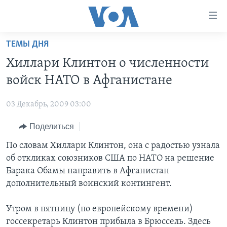
Линки
доступности
Перейти
ТЕМЫ ДНЯ
на
ГЛАВНОЕ
Хиллари Клинтон о численности
основной
ПРОГРАММЫ
контент
войск НАТО в Афганистане
ПРОЕКТЫ
Перейти
АМЕРИКА
к
03 Декабрь, 2009 03:00
ЭКСПЕРТИЗА
НОВОСТИ ЗА МИНУТУ
УЧИМ АНГЛИЙСКИЙ
основной
Поделиться
ИНТЕРВЬЮ
ИТОГИ
НАША АМЕРИКАНСКАЯ ИСТОРИЯ
навигации
Перейти
ФАКТЫ ПРОТИВ ФЕЙКОВ
По словам Хиллари Клинтон, она с радостью узнала
ПОЧЕМУ ЭТО ВАЖНО?
А КАК В АМЕРИКЕ?
в
об откликах союзников США по НАТО на решение
ЗА СВОБОДУ ПРЕССЫ
ДИСКУССИЯ VOA
АРТЕФАКТЫ
поиск
Барака Обамы направить в Афганистан
УЧИМ АНГЛИЙСКИЙ
ДЕТАЛИ
АМЕРИКАНСКИЕ ГОРОДКИ
дополнительный воинский контингент.
ВИДЕО
НЬЮ-ЙОРК NEW YORK
ТЕСТЫ
Утром в пятницу (по европейскому времени)
ПОДПИСКА НА НОВОСТИ
АМЕРИКА. БОЛЬШОЕ ПУТЕШЕСТВИЕ
госсекретарь Клинтон прибыла в Брюссель. Здесь