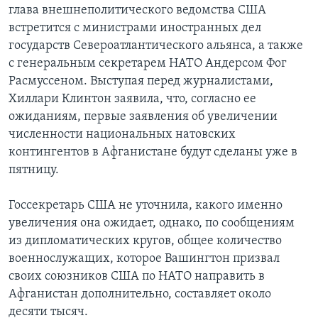
глава внешнеполитического ведомства США
Learning English
встретится с министрами иностранных дел
государств Североатлантического альянса, а также
с генеральным секретарем НАТО Андерсом Фог
СОЦИАЛЬНЫЕ СЕТИ
Расмуссеном. Выступая перед журналистами,
Хиллари Клинтон заявила, что, согласно ее
ожиданиям, первые заявления об увеличении
Языки
численности национальных натовских
контингентов в Афганистане будут сделаны уже в
пятницу.
Госсекретарь США не уточнила, какого именно
увеличения она ожидает, однако, по сообщениям
из дипломатических кругов, общее количество
военнослужащих, которое Вашингтон призвал
своих союзников США по НАТО направить в
Афганистан дополнительно, составляет около
десяти тысяч.