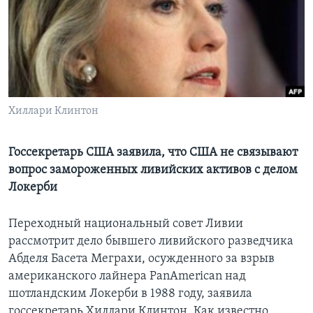
Learning English
СОЦИАЛЬНЫЕ СЕТИ
Хиллари Клинтон
Языки
Госсекретарь США заявила, что США не связывают
вопрос замороженных ливийских активов с делом
Локерби
Переходный национальный совет Ливии
рассмотрит дело бывшего ливийского разведчика
Абделя Басета Меграхи, осужденного за взрыв
американского лайнера PanAmerican над
шотландским Локерби в 1988 году, заявила
госсекретарь Хиллари Клинтон. Как известно,