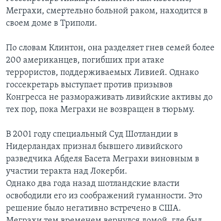
Меграхи, смертельно больной раком, находится в
своем доме в Триполи.
По словам Клинтон, она разделяет гнев семей более
200 американцев, погибших при атаке
террористов, поддерживаемых Ливией. Однако
госсекретарь выступает против призывов
Конгресса не размораживать ливийские активы до
тех пор, пока Меграхи не возвращен в тюрьму.
В 2001 году специальный Суд Шотландии в
Нидерландах признал бывшего ливийского
разведчика Абделя Басета Меграхи виновным в
участии теракта над Локерби.
Однако два года назад шотландские власти
освободили его из соображений гуманности. Это
решение было негативно встречено в США.
Меграхи тем временем вернулся домой, где был