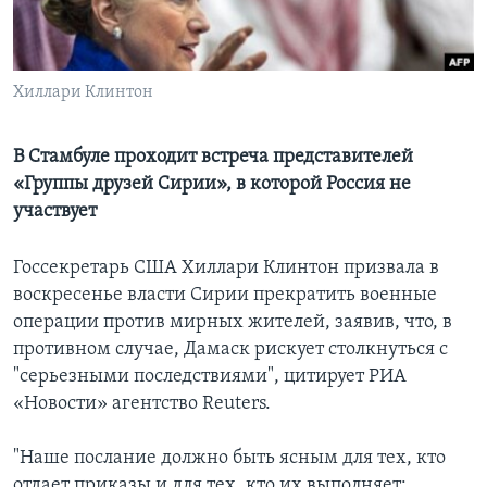
Learning English
Хиллари Клинтон
СОЦИАЛЬНЫЕ СЕТИ
В Стамбуле проходит встреча представителей
«Группы друзей Сирии», в которой Россия не
Языки
участвует
Госсекретарь США Хиллари Клинтон призвала в
воскресенье власти Сирии прекратить военные
операции против мирных жителей, заявив, что, в
противном случае, Дамаск рискует столкнуться с
"серьезными последствиями", цитирует РИА
«Новости» агентство Reuters.
"Наше послание должно быть ясным для тех, кто
отдает приказы и для тех, кто их выполняет: