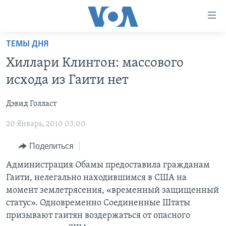
Линки
доступности
Перейти
ТЕМЫ ДНЯ
на
ГЛАВНОЕ
Хиллари Клинтон: массового
основной
ПРОГРАММЫ
контент
исхода из Гаити нет
ПРОЕКТЫ
Перейти
АМЕРИКА
к
Дэвид Голласт
ЭКСПЕРТИЗА
НОВОСТИ ЗА МИНУТУ
УЧИМ АНГЛИЙСКИЙ
основной
20 Январь, 2010 03:00
ИНТЕРВЬЮ
ИТОГИ
НАША АМЕРИКАНСКАЯ ИСТОРИЯ
навигации
Перейти
ФАКТЫ ПРОТИВ ФЕЙКОВ
ПОЧЕМУ ЭТО ВАЖНО?
А КАК В АМЕРИКЕ?
Поделиться
в
ЗА СВОБОДУ ПРЕССЫ
ДИСКУССИЯ VOA
АРТЕФАКТЫ
Администрация Обамы предоставила гражданам
поиск
Гаити, нелегально находившимся в США на
УЧИМ АНГЛИЙСКИЙ
ДЕТАЛИ
АМЕРИКАНСКИЕ ГОРОДКИ
момент землетрясения, «временный защищенный
ВИДЕО
НЬЮ-ЙОРК NEW YORK
ТЕСТЫ
статус». Одновременно Соединенные Штаты
призывают гаитян воздержаться от опасного
ПОДПИСКА НА НОВОСТИ
АМЕРИКА. БОЛЬШОЕ ПУТЕШЕСТВИЕ