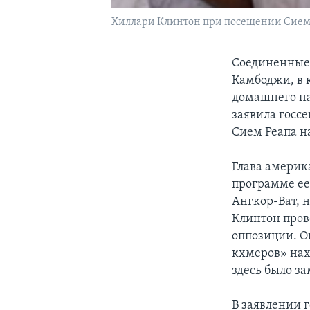
Хиллари Клинтон при посещении Сием
Соединенные
Камбоджи, в 
домашнего на
заявила госс
Сием Реапа н
Глава америк
программе ее
Ангкор-Ват, 
Клинтон пров
оппозиции. О
кхмеров» нах
здесь было за
В заявлении 