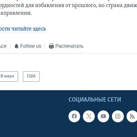
рудностей для избавления от прошлого, но страна движ
направлении.
сти читайте здесь
ься
Follow us
Распечатать
В мире
США
Ы
СОЦИАЛЬНЫЕ СЕТИ