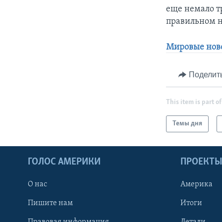
еще немало т
правильном 
Мировые ново
Поделит
This item is part of
Темы дня
ГОЛОС АМЕРИКИ
ПРОЕКТ
О нас
Америка
Пишите нам
Итоги