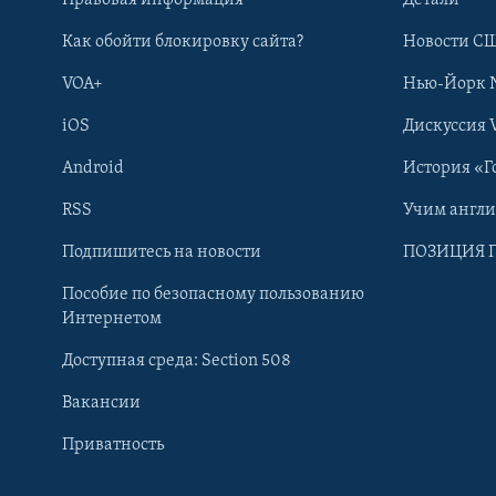
Правовая информация
Детали
Как обойти блокировку сайта?
Новости СШ
VOA+
Нью-Йорк 
iOS
Дискуссия 
Android
История «Г
RSS
Учим англ
Learning English
Подпишитесь на новости
ПОЗИЦИЯ 
Пособие по безопасному пользованию
СОЦИАЛЬНЫЕ СЕТИ
Интернетом
Доступная среда: Section 508
Вакансии
Приватность
Языки