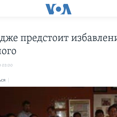
дже предстоит избавлени
ого
0 03:00
ься