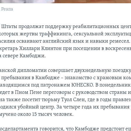
 Реапа
 Штаты продолжат поддержку реабилитационных цен
которых жертвы траффикинга, сексуальной эксплуата
силия осваивают английский язык и навыки ремесел.
екретарь Хиллари Клинтон при посещении в воскресень
а севере Камбоджи.
анской дипломатии совершает двухнедельную поездку 
 пребывания в Камбодже – знакомство с храмовым ко
находящимся под патронажем ЮНЕСКО. В понедельник
едет в Пном Пене переговоры с руководством страны 
на также посетит тюрьму Туол Слен, где в годы правл
одился убойный центр. За четыре года их пребывания 
мучено около 15 тысяч человек.
госдепартамента говорится, что Камбодже предстоит е