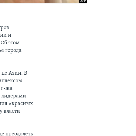
тров
ции и
 Об этом
е города
по Азии. В
мплексом
 г-жа
и лидерами
ения «красных
у власти
ще преодолеть