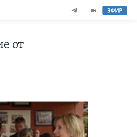
ЭФИР
е от