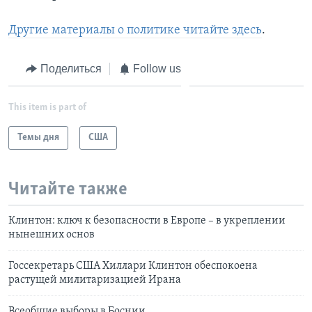
Другие материалы о политике читайте здесь
.
Поделиться
Follow us
This item is part of
Темы дня
США
Читайте также
Клинтон: ключ к безопасности в Европе – в укреплении
нынешних основ
Госсекретарь США Хиллари Клинтон обеспокоена
растущей милитаризацией Ирана
Всеобщие выборы в Боснии