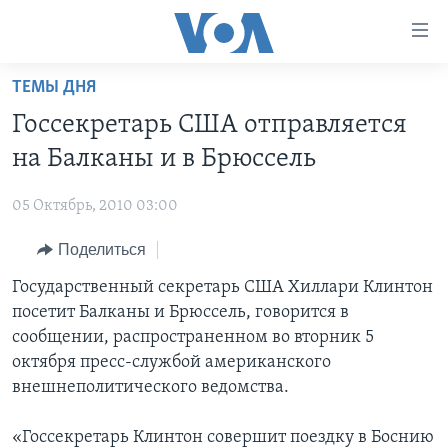
Линки
доступности
Перейти
ТЕМЫ ДНЯ
на
ГЛАВНОЕ
Госсекретарь США отправляется
основной
ПРОГРАММЫ
контент
на Балканы и в Брюссель
ПРОЕКТЫ
Перейти
АМЕРИКА
к
05 Октябрь, 2010 03:00
ЭКСПЕРТИЗА
НОВОСТИ ЗА МИНУТУ
УЧИМ АНГЛИЙСКИЙ
основной
Поделиться
ИНТЕРВЬЮ
ИТОГИ
НАША АМЕРИКАНСКАЯ ИСТОРИЯ
навигации
Перейти
ФАКТЫ ПРОТИВ ФЕЙКОВ
Государственный секретарь США Хиллари Клинтон
ПОЧЕМУ ЭТО ВАЖНО?
А КАК В АМЕРИКЕ?
в
посетит Балканы и Брюссель, говорится в
ЗА СВОБОДУ ПРЕССЫ
ДИСКУССИЯ VOA
АРТЕФАКТЫ
поиск
сообщении, распространенном во вторник 5
УЧИМ АНГЛИЙСКИЙ
ДЕТАЛИ
АМЕРИКАНСКИЕ ГОРОДКИ
октября пресс-службой американского
внешнеполитического ведомства.
ВИДЕО
НЬЮ-ЙОРК NEW YORK
ТЕСТЫ
ПОДПИСКА НА НОВОСТИ
АМЕРИКА. БОЛЬШОЕ ПУТЕШЕСТВИЕ
«Госсекретарь Клинтон совершит поездку в Боснию