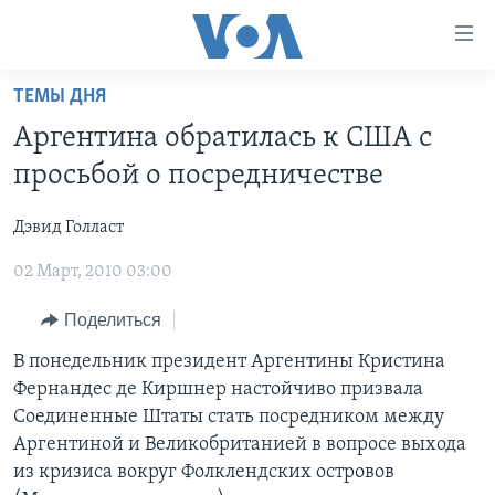
Линки
доступности
Перейти
ТЕМЫ ДНЯ
на
ГЛАВНОЕ
Аргентина обратилась к США с
основной
ПРОГРАММЫ
контент
просьбой о посредничестве
ПРОЕКТЫ
Перейти
АМЕРИКА
к
Дэвид Голласт
ЭКСПЕРТИЗА
НОВОСТИ ЗА МИНУТУ
УЧИМ АНГЛИЙСКИЙ
основной
02 Март, 2010 03:00
ИНТЕРВЬЮ
ИТОГИ
НАША АМЕРИКАНСКАЯ ИСТОРИЯ
навигации
Перейти
ФАКТЫ ПРОТИВ ФЕЙКОВ
ПОЧЕМУ ЭТО ВАЖНО?
А КАК В АМЕРИКЕ?
Поделиться
в
ЗА СВОБОДУ ПРЕССЫ
ДИСКУССИЯ VOA
АРТЕФАКТЫ
В понедельник президент Аргентины Кристина
поиск
Фернандес де Киршнер настойчиво призвала
УЧИМ АНГЛИЙСКИЙ
ДЕТАЛИ
АМЕРИКАНСКИЕ ГОРОДКИ
Соединенные Штаты стать посредником между
ВИДЕО
НЬЮ-ЙОРК NEW YORK
ТЕСТЫ
Аргентиной и Великобританией в вопросе выхода
из кризиса вокруг Фолклендских островов
ПОДПИСКА НА НОВОСТИ
АМЕРИКА. БОЛЬШОЕ ПУТЕШЕСТВИЕ