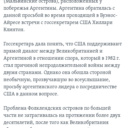
(Мальвинские острова), расположенных у
побережья Аргентины. Аргентина обратилась с
Learning English
данной просьбой во время проходящей в Буэнос-
Айресе встречи с госсекретарем США Хиллари
СОЦИАЛЬНЫЕ СЕТИ
Клинтон.
Госсекретарь дала понять, что США поддерживают
прямой диалог между Великобританией и
Языки
Аргентиной в отношении спора, который в 1982 г.
стал причиной непродолжительной войны между
двумя странами. Однако она обошла стороной
необычную, прозвучавшую во всеуслышание,
просьбу аргентинского лидера о посредничестве
США в данном вопросе.
Проблема Фолклендских островов по большей
части не затрагивалась на протяжении более двух
десятилетий, после того как Великобритания