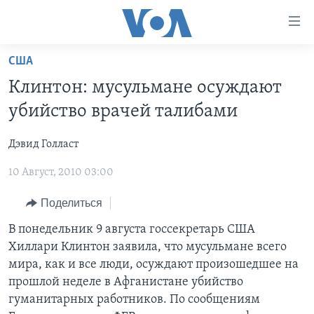
Линки
доступности
Перейти
США
на
ГЛАВНОЕ
Клинтон: мусульмане осуждают
основной
ПРОГРАММЫ
контент
убийство врачей талибами
ПРОЕКТЫ
Перейти
АМЕРИКА
к
Дэвид Голласт
ЭКСПЕРТИЗА
НОВОСТИ ЗА МИНУТУ
УЧИМ АНГЛИЙСКИЙ
основной
10 Август, 2010 03:00
ИНТЕРВЬЮ
ИТОГИ
НАША АМЕРИКАНСКАЯ ИСТОРИЯ
навигации
Перейти
ФАКТЫ ПРОТИВ ФЕЙКОВ
ПОЧЕМУ ЭТО ВАЖНО?
А КАК В АМЕРИКЕ?
Поделиться
в
ЗА СВОБОДУ ПРЕССЫ
ДИСКУССИЯ VOA
АРТЕФАКТЫ
В понедельник 9 августа госсекретарь США
поиск
Хиллари Клинтон заявила, что мусульмане всего
УЧИМ АНГЛИЙСКИЙ
ДЕТАЛИ
АМЕРИКАНСКИЕ ГОРОДКИ
мира, как и все люди, осуждают произошедшее на
ВИДЕО
НЬЮ-ЙОРК NEW YORK
ТЕСТЫ
прошлой неделе в Афганистане убийство
гуманитарных работников. По сообщениям
ПОДПИСКА НА НОВОСТИ
АМЕРИКА. БОЛЬШОЕ ПУТЕШЕСТВИЕ