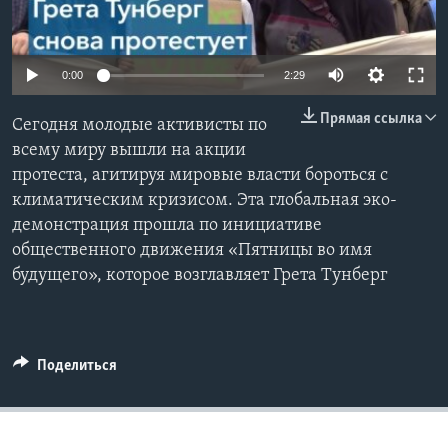
Learning English
0:00
2:29
СОЦИАЛЬНЫЕ СЕТИ
Прямая ссылка
Сегодня молодые активисты по
всему миру вышли на акции
протеста, агитируя мировые власти бороться с
Языки
климатическим кризисом. Эта глобальная эко-
демонстрация прошла по инициативе
общественного движения «Пятницы во имя
будущего», которое возглавляет Грета Тунберг
Поделиться