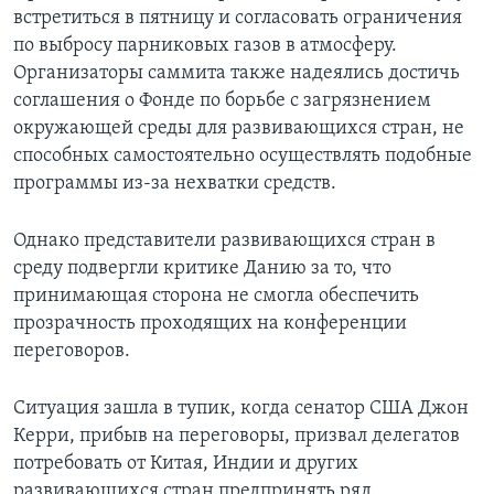
встретиться в пятницу и согласовать ограничения
Learning English
по выбросу парниковых газов в атмосферу.
Организаторы саммита также надеялись достичь
СОЦИАЛЬНЫЕ СЕТИ
соглашения о Фонде по борьбе с загрязнением
окружающей среды для развивающихся стран, не
способных самостоятельно осуществлять подобные
программы из-за нехватки средств.
Языки
Однако представители развивающихся стран в
среду подвергли критике Данию за то, что
принимающая сторона не смогла обеспечить
прозрачность проходящих на конференции
переговоров.
Ситуация зашла в тупик, когда сенатор США Джон
Керри, прибыв на переговоры, призвал делегатов
потребовать от Китая, Индии и других
развивающихся стран предпринять ряд