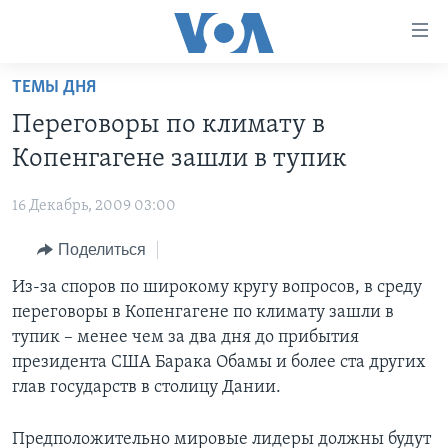
Линки
доступности
Перейти
ТЕМЫ ДНЯ
на
ГЛАВНОЕ
Переговоры по климату в
основной
ПРОГРАММЫ
контент
Копенгагене зашли в тупик
ПРОЕКТЫ
Перейти
АМЕРИКА
к
16 Декабрь, 2009 03:00
ЭКСПЕРТИЗА
НОВОСТИ ЗА МИНУТУ
УЧИМ АНГЛИЙСКИЙ
основной
Поделиться
ИНТЕРВЬЮ
ИТОГИ
НАША АМЕРИКАНСКАЯ ИСТОРИЯ
навигации
Перейти
ФАКТЫ ПРОТИВ ФЕЙКОВ
Из-за споров по широкому кругу вопросов, в среду
ПОЧЕМУ ЭТО ВАЖНО?
А КАК В АМЕРИКЕ?
в
переговоры в Копенгагене по климату зашли в
ЗА СВОБОДУ ПРЕССЫ
ДИСКУССИЯ VOA
АРТЕФАКТЫ
поиск
тупик – менее чем за два дня до прибытия
УЧИМ АНГЛИЙСКИЙ
ДЕТАЛИ
АМЕРИКАНСКИЕ ГОРОДКИ
президента США Барака Обамы и более ста других
глав государств в столицу Дании.
ВИДЕО
НЬЮ-ЙОРК NEW YORK
ТЕСТЫ
ПОДПИСКА НА НОВОСТИ
АМЕРИКА. БОЛЬШОЕ ПУТЕШЕСТВИЕ
Предположительно мировые лидеры должны будут