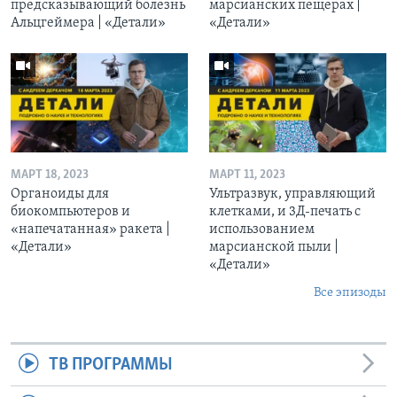
предсказывающий болезнь
марсианских пещерах |
Альцгеймера | «Детали»
«Детали»
МАРТ 18, 2023
МАРТ 11, 2023
Органоиды для
Ультразвук, управляющий
биокомпьютеров и
клетками, и 3Д-печать c
«напечатанная» ракета |
использованием
«Детали»
марсианской пыли |
«Детали»
Все эпизоды
ТВ ПРОГРАММЫ