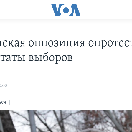
ская оппозиция опротес
ьтаты выборов
2:08
ься