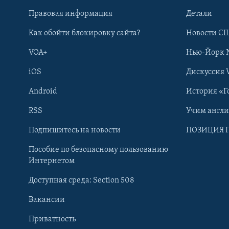
Правовая информация
Детали
Как обойти блокировку сайта?
Новости СШ
VOA+
Нью-Йорк 
iOS
Дискуссия 
Android
История «Г
RSS
Учим англ
Learning English
Подпишитесь на новости
ПОЗИЦИЯ 
Пособие по безопасному пользованию
СОЦИАЛЬНЫЕ СЕТИ
Интернетом
Доступная среда: Section 508
Вакансии
Приватность
Языки