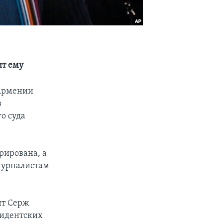
ит ему
 Армении
в
о суда
рирована, а
журналистам
нт Серж
зидентских