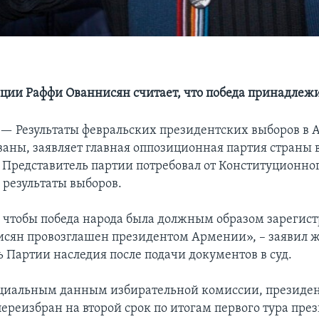
ции Раффи Ованнисян считает, что победа принадлеж
 —
Результаты февральских президентских выборов в
ваны, заявляет главная оппозиционная партия страны 
 Представитель партии потребовал от Конституционног
 результаты выборов.
 чтобы победа народа была должным образом зарегист
сян провозглашен президентом Армении», – заявил 
ь Партии наследия после подачи документов в суд.
циальным данным избирательной комиссии, президе
переизбран на второй срок по итогам первого тура пре