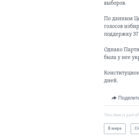
выборов.
По данным Це
голосов изби
поддержку 37
Однако Парти
была у нее ук
Конституцион
дней.
Поделит
This item is part of
В мире
С