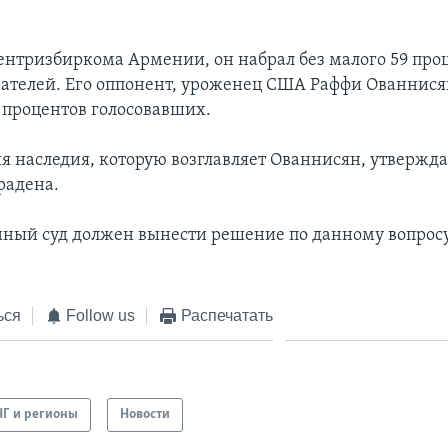
нтризбиркома Армении, он набрал без малого 59 про
рателей. Его оппонент, уроженец США Раффи Ованнися
 процентов голосовавших.
я наследия, которую возглавляет Ованнисян, утверждае
радена.
ный суд должен вынести решение по данному вопросу
ься
Follow us
Распечатать
НГ и регионы
Новости