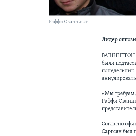
Раффи Ованнисян
Лидер оппози
ВАШИНГТОН
были подтасо
понедельник.
аннулировать
«Мы требуем,
Раффи Ованни
представител
Согласно офи
Саргсян был 