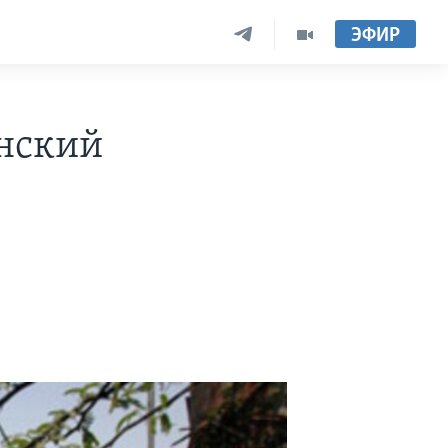
ЭФИР
нский