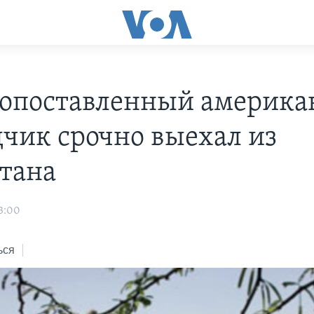
опоставленный америка
дчик срочно выехал из
тана
3:00
ься