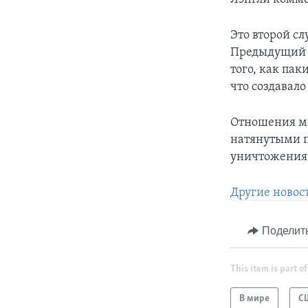
Это второй сл
Предыдущий г
того, как па
что создавало
Отношения ме
натянутыми п
уничтожения 
Другие новос
Поделит
This item is part of
В мире
С