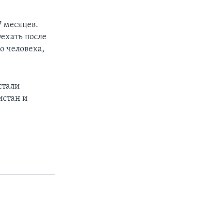
7 месяцев.
ехать после
о человека,
стали
истан и