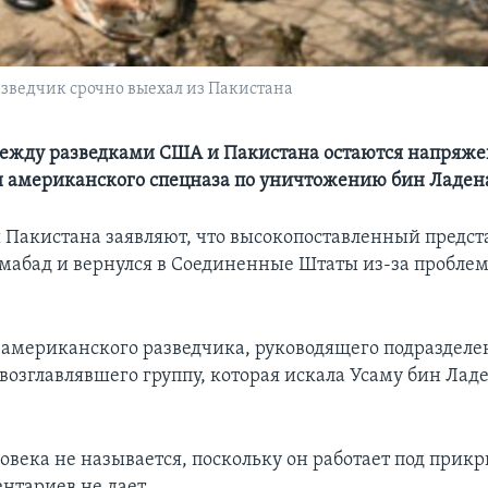
ведчик срочно выехал из Пакистана
ежду разведками США и Пакистана остаются напряж
 американского спецназа по уничтожению бин Ладен
 Пакистана заявляют, что высокопоставленный предст
мабад и вернулся в Соединенные Штаты из-за проблем
американского разведчика, руководящего подразделе
возглавлявшего группу, которая искала Усаму бин Ладе
ловека не называется, поскольку он работает под прик
нтариев не дает.