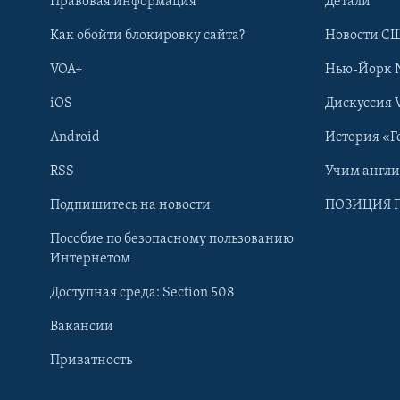
Правовая информация
Детали
Как обойти блокировку сайта?
Новости СШ
VOA+
Нью-Йорк 
iOS
Дискуссия 
Android
История «Г
RSS
Учим англ
Learning English
Подпишитесь на новости
ПОЗИЦИЯ 
Пособие по безопасному пользованию
СОЦИАЛЬНЫЕ СЕТИ
Интернетом
Доступная среда: Section 508
Вакансии
Приватность
Языки