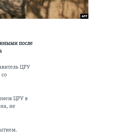
енными после
а
авитель ЦРУ
 со
нием ЦРУ в
на, не
рытием.