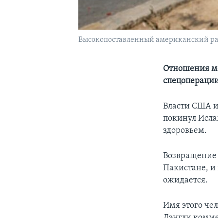
Высокопоставленный американский раз
Отношения м
спецоперации
Власти США и
покинул Исла
здоровьем.
Возвращение 
Пакистане, и 
ожидается.
Имя этого че
Лэнгли комме