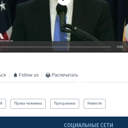
3:03
EMBED
ься
Follow us
Распечатать
А
Права человека
Программы
Новости
Ы
СОЦИАЛЬНЫЕ СЕТИ