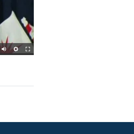
SHARE
px
width