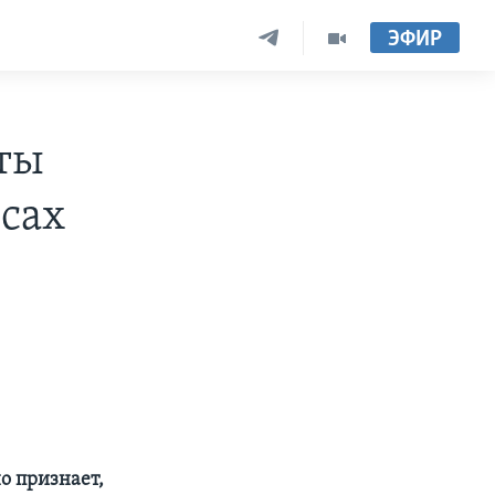
ЭФИР
нты
сах
о признает,