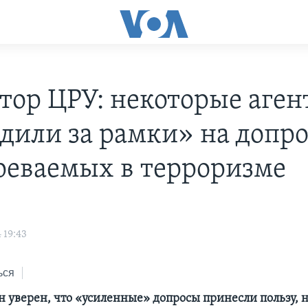
тор ЦРУ: некоторые аге
дили за рамки» на допро
реваемых в терроризме
 19:43
ься
 уверен, что «усиленные» допросы принесли пользу, н