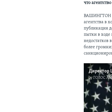
что агентств
ВАШИНГТОН – 
агентства в 
публикация д
пытки в ходе
недостатков в
более громки
санкциониров
by
ГОЛОС А