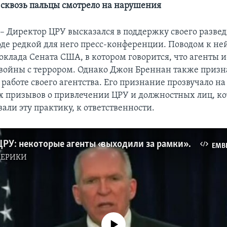
о сквозь пальцы смотрело на нарушения
Директор ЦРУ высказался в поддержку своего разве
ходе редкой для него пресс-конференции. Поводом к не
оклада Сената США, в котором говорится, что агенты 
 войны с террором. Однако Джон Бреннан также призн
 работе своего агентства. Его признание прозвучало на
х призывов о привлечении ЦРУ и должностных лиц, к
али эту практику, к ответственности.
Директор ЦРУ: некоторые агенты «выходили за рамки» на допросах подозреваемых в терроризме
EMB
МЕРИКИ
No media source currently available