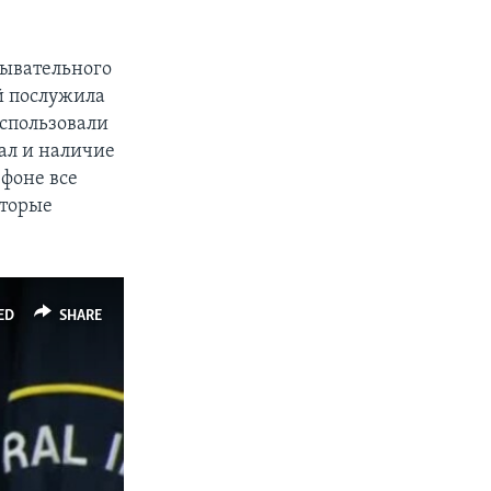
дывательного
й послужила
использовали
ал и наличие
 фоне все
оторые
ED
SHARE