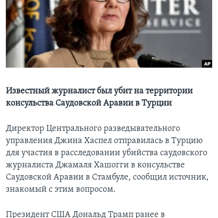
Learning English
СОЦИАЛЬНЫЕ СЕТИ
Языки
Известный журналист был убит на территории
консульства Саудовской Аравии в Турции
Директор Центрального разведывательного
управления Джина Хаспел отправилась в Турцию
для участия в расследовании убийства саудовского
журналиста Джамаля Хашогги в консульстве
Саудовской Аравии в Стамбуле, сообщил источник,
знакомый с этим вопросом.
Президент США Дональд Трамп ранее в