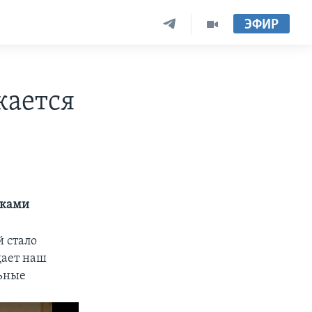
ЭФИР
жается
иками
 стало
щает наш
льные