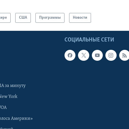
мире
США
Программы
Новости
Ы
СОЦИАЛЬНЫЕ СЕТИ
А за минуту
New York
VOA
олоса Америки»