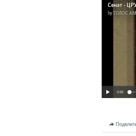
Сенат - ЦР
by
ГОЛОС А
0:00
Поделит