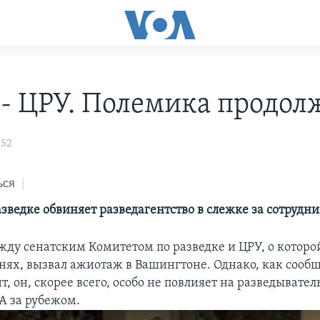
 - ЦРУ. Полемика продол
:52
ься
азведке обвиняет разведагентство в слежке за сотрудн
ду сенатским Комитетом по разведке и ЦРУ, о которой
днях, вызвал ажиотаж в Вашингтоне. Однако, как сооб
, он, скорее всего, особо не повлияет на разведывате
 за рубежом.