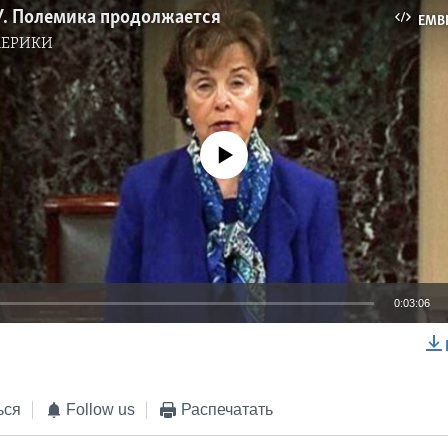
У. Полемика продолжается
EMB
МЕРИКИ
No media source currently available
0:03:06
EMBED
ься
Follow us
Распечатать