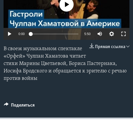
No media source currently available
Learning English
СОЦИАЛЬНЫЕ СЕТИ
0:00
5:50
Прямая ссылка
В своем музыкальном спектакле
Языки
«Орфей» Чулпан Хаматова читает
стихи Марины Цветаевой, Бориса Пастернака,
Иосифа Бродского и обращается к зрителю с речью
против войны
Поделиться