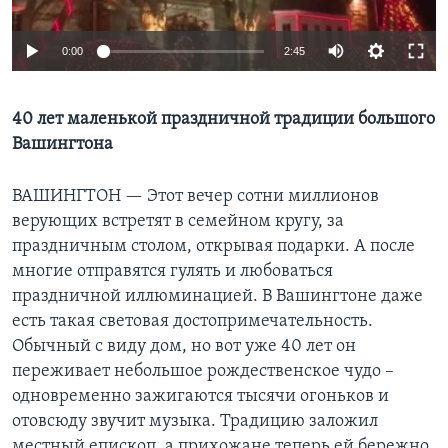
Learning English
0:00
2:45
СОЦИАЛЬНЫЕ СЕТИ
40 лет маленькой праздничной традиции большого
Вашингтона
Языки
ВАШИНГТОН —
Этот вечер сотни миллионов
верующих встретят в семейном кругу, за
праздничным столом, открывая подарки. А после
многие отправятся гулять и любоваться
праздничной иллюминацией. В Вашингтоне даже
есть такая световая достопримечательность.
Обычный с виду дом, но вот уже 40 лет он
переживает небольшое рождественское чудо –
одновременно зажигаются тысячи огоньков и
отовсюду звучит музыка. Традицию заложил
местный епископ, а прихожане теперь ей бережно