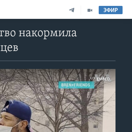
ЭФИР
тво накормила
цев
EMBED