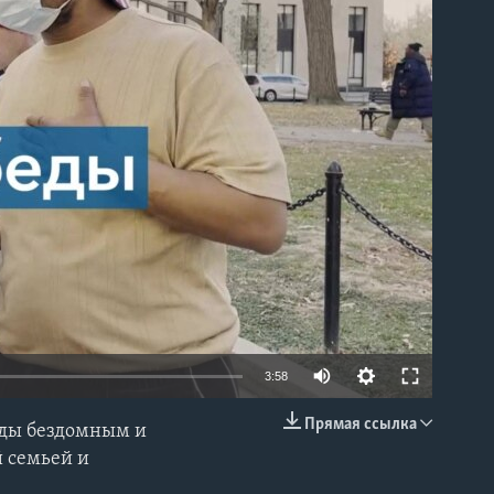
able
3:58
Прямая ссылка
еды бездомным и
EMBED
й семьей и