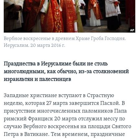
Learning English
СОЦИАЛЬНЫЕ СЕТИ
Вербное воскресенье в древнем Храме Гроба Господня.
Иерусалим. 20 марта 2016 г.
Языки
Празднества в Иерусалиме были не столь
многолюдными, как обычно, из-за столкновений
израильтян и палестинцев
Западные христиане вступают в Страстную
неделю, которая 27 марта завершится Пасхой. В
присутствии многочисленных паломников Папа
римский Франциск 20 марта отслужил мессу по
случаю Вербного воскресенья на площади Святого
Петра в Ватикане. Тем временем, праздничные