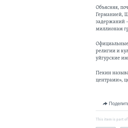
Объясняя, поч
Германией, Ш
задержаний –
миллионам гр
Официальные 
религии и ку
уйгурские им
Пекин назыв
центрами», ц
Поделит
This item is part of