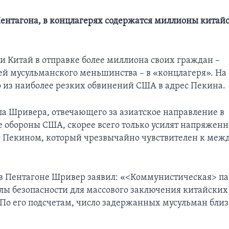
ентагона, в концлагерях содержатся миллионы китай
 Китай в отправке более миллиона своих граждан –
ей мусульманского меньшинства – в «концлагеря». Н
но из наиболее резких обвинений США в адрес Пекина.
ла Шривера, отвечающего за азиатское направление в
 обороны США, скорее всего только усилят напряженн
 Пекином, который чрезвычайно чувствителен к меж
в Пентагоне Шривер заявил: «<Коммунистическая> па
илы безопасности для массового заключения китайских
 По его подсчетам, число задержанных мусульман близ