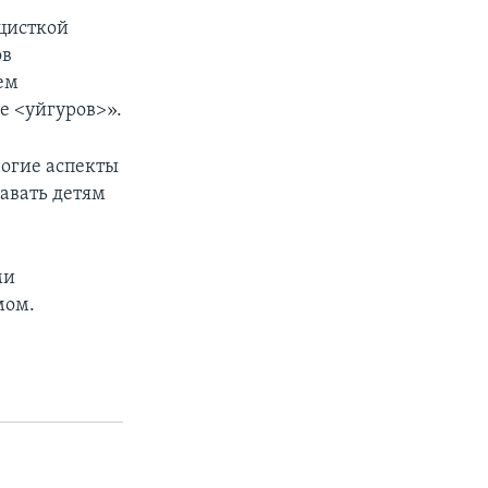
ацисткой
ов
ем
 <уйгуров>».
огие аспекты
давать детям
ми
мом.