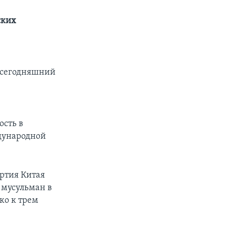
ских
а сегодняшний
ость в
дународной
ртия Китая
 мусульман в
ко к трем