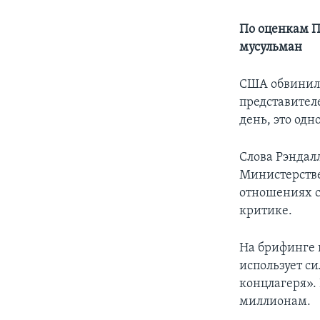
По оценкам П
мусульман
США обвинили
представител
день, это од
Слова Рэндал
Министерстве
отношениях с
критике.
На брифинге 
использует с
концлагеря».
миллионам.