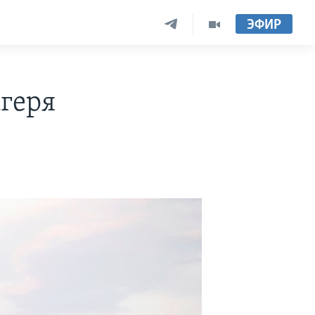
ЭФИР
геря