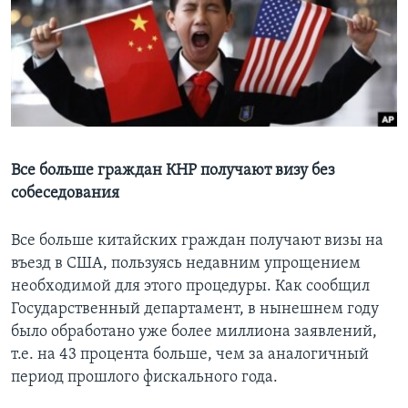
Learning English
СОЦИАЛЬНЫЕ СЕТИ
Языки
Все больше граждан КНР получают визу без
собеседования
Все больше китайских граждан получают визы на
въезд в СШA, пользуясь недавним упрощением
необходимой для этого процедуры. Как сообщил
Государственный департамент, в нынешнем году
было обработано уже более миллиона заявлений,
т.е. на 43 процента больше, чем за аналогичный
период прошлого фискального года.