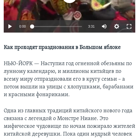
Learning English
0:00
3:31
СОЦИАЛЬНЫЕ СЕТИ
Как проходят празднования в Большом яблоке
Языки
НЬЮ-ЙОРК —
Наступил год огненной обезьяны по
лунному календарю, и миллионы китайцев по
всему миру отпраздновали его в кругу семьи – а
потом вышли на улицы с хлопушками, барабанами
и красными фонариками.
Одна из главных традиций китайского нового года
связана с легендой о Монстре Ниане. Это
мифическое чудовище по ночам пожирало жителей
китайской деревушки. Пока один мудрый человек