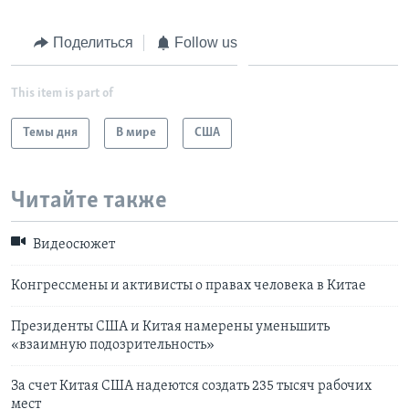
Learning English
Поделиться
Follow us
СОЦИАЛЬНЫЕ СЕТИ
This item is part of
Темы дня
В мире
США
Языки
Читайте также
Видеосюжет
Конгрессмены и активисты о правах человека в Китае
Президенты США и Китая намерены уменьшить
«взаимную подозрительность»
За счет Китая США надеются создать 235 тысяч рабочих
мест