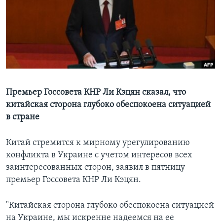
Learning English
СОЦИАЛЬНЫЕ СЕТИ
Языки
Премьер Госсовета КНР Ли Кэцян сказал, что
китайская сторона глубоко обеспокоена ситуацией
в стране
Китай стремится к мирному урегулированию
конфликта в Украине с учетом интересов всех
заинтересованных сторон, заявил в пятницу
премьер Госсовета КНР Ли Кэцян.
"Китайская сторона глубоко обеспокоена ситуацией
на Украине, мы искренне надеемся на ее