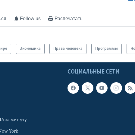
EMBED
ься
Follow us
Распечатать
мире
Экономика
Права человека
Программы
Но
Ы
СОЦИАЛЬНЫЕ СЕТИ
А за минуту
New York