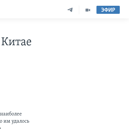
ЭФИР
 Китае
й
 наиболее
о им удалось
о