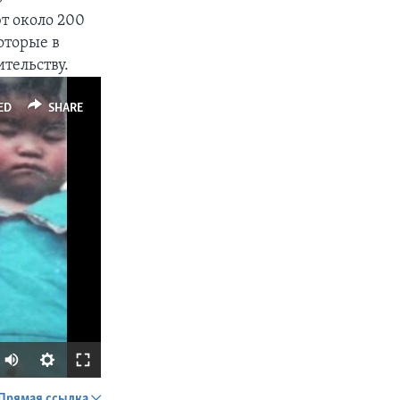
т около 200
оторые в
тельству.
ED
SHARE
Прямая ссылка