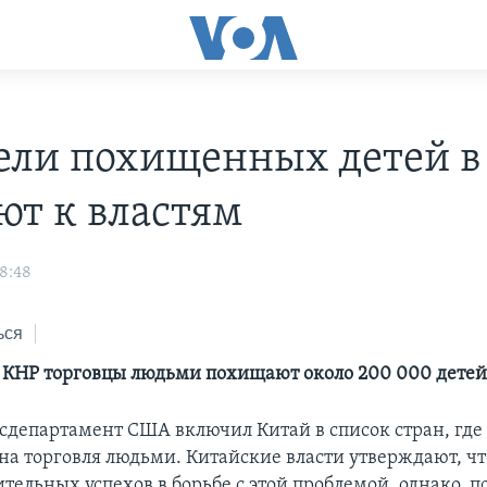
ели похищенных детей в
ют к властям
18:48
ься
 КНР торговцы людьми похищают около 200 000 дете
Госдепартамент США включил Китай в список стран, где
на торговля людьми. Китайские власти утверждают, чт
тельных успехов в борьбе с этой проблемой, однако, п