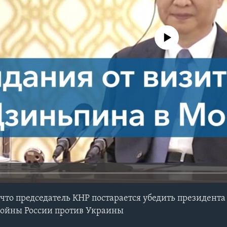
No media source currently avail
что председатель КНР постарается убедить президента
войны России против Украины