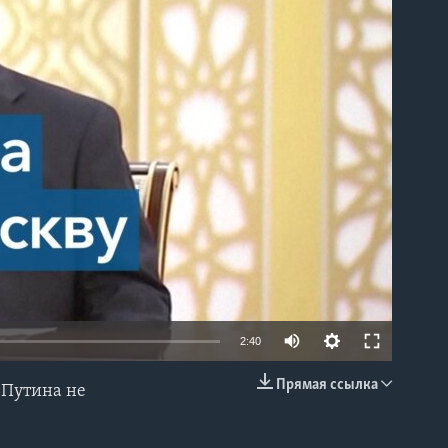
able
2:40
Прямая ссылка
 Путина не
EMBED