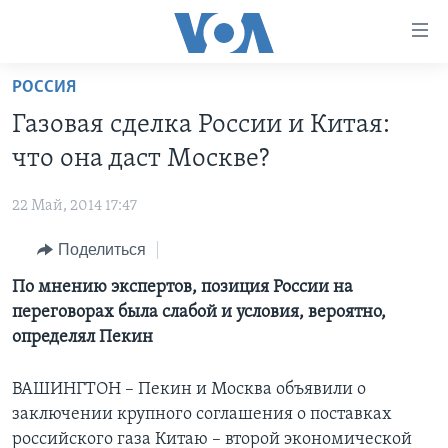
Линки
доступности
Перейти
РОССИЯ
на
ГЛАВНОЕ
Газовая сделка России и Китая:
основной
ПРОГРАММЫ
контент
что она даст Москве?
ПРОЕКТЫ
Перейти
АМЕРИКА
к
22 Май, 2014 17:47
ЭКСПЕРТИЗА
НОВОСТИ ЗА МИНУТУ
УЧИМ АНГЛИЙСКИЙ
основной
Поделиться
ИНТЕРВЬЮ
ИТОГИ
НАША АМЕРИКАНСКАЯ ИСТОРИЯ
навигации
Перейти
ФАКТЫ ПРОТИВ ФЕЙКОВ
По мнению экспертов, позиция России на
ПОЧЕМУ ЭТО ВАЖНО?
А КАК В АМЕРИКЕ?
в
переговорах была слабой и условия, вероятно,
ЗА СВОБОДУ ПРЕССЫ
ДИСКУССИЯ VOA
АРТЕФАКТЫ
поиск
определял Пекин
УЧИМ АНГЛИЙСКИЙ
ДЕТАЛИ
АМЕРИКАНСКИЕ ГОРОДКИ
ВАШИНГТОН – Пекин и Москва объявили о
ВИДЕО
НЬЮ-ЙОРК NEW YORK
ТЕСТЫ
заключении крупного соглашения о поставках
ПОДПИСКА НА НОВОСТИ
АМЕРИКА. БОЛЬШОЕ ПУТЕШЕСТВИЕ
российского газа Китаю – второй экономической