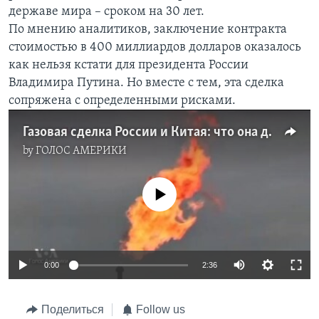
державе мира – сроком на 30 лет.
Learning English
По мнению аналитиков, заключение контракта
стоимостью в 400 миллиардов долларов оказалось
СОЦИАЛЬНЫЕ СЕТИ
как нельзя кстати для президента России
Владимира Путина. Но вместе с тем, эта сделка
сопряжена с определенными рисками.
Языки
Газовая сделка России и Китая: что она даст Москве?
by
ГОЛОС АМЕРИКИ
No media source currently available
0:00
2:36
Поделиться
Follow us