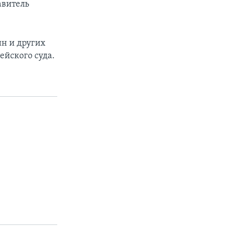
авитель
н и других
ейского суда.