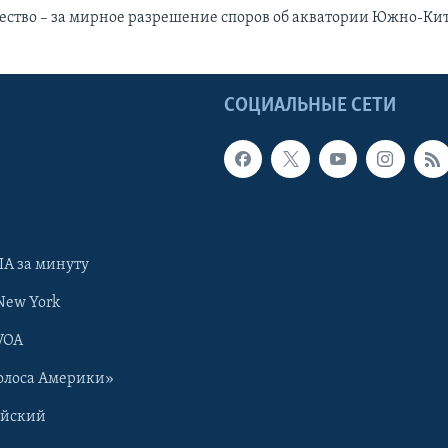
ство – за мирное разрешение споров об акватории Южно-Ки
Ы
СОЦИАЛЬНЫЕ СЕТИ
А за минуту
New York
VOA
олоса Америки»
ийский