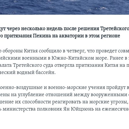
ут через несколько недель после решения Третейского
о притязания Пекина на акватории в этом регионе
 обороны Китая сообщило в четверг, что проведет сов
сийскими военными в Южно-Китайском море. Ранее в 
лата Третейского суда отвергла притязания Китая на п
ический водный бассейн.
оенно-воздушные и военно-морские учения пройдут в
лены на углубление отношений между вооруженными 
шение их способности реагировать на морские угрозы,
ь министерства полковник Ян Юйцзюнь на ежемесяч