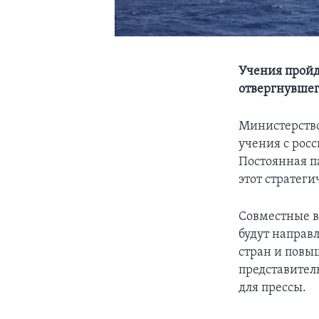
Учения пройд
отвергнувшег
Министерство
учения с рос
Постоянная па
этот стратег
Совместные в
будут направ
стран и повы
представител
для прессы.