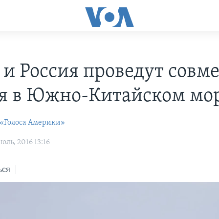
 и Россия проведут совм
я в Южно-Китайском мо
 «Голоса Америки»
ль, 2016 13:16
ься