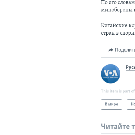
По его слова
минобороны н
Китайские ко
стран в спорн
Поделит
Рус
This item is part of
В мире
Н
Читайте 