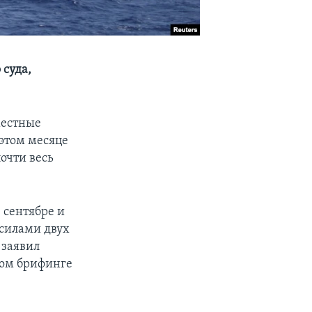
 суда,
местные
этом месяце
очти весь
 сентябре и
силами двух
 заявил
ном брифинге