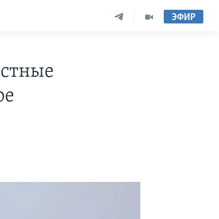
ЭФИР
естные
ре