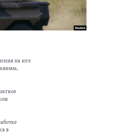
чения на юге
Мьянмы,
 легкое
ком
работке
ся в