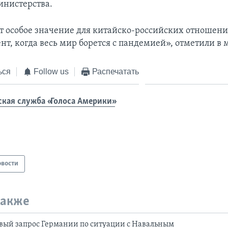
нистерства.
 особое значение для китайско-российских отношений
т, когда весь мир борется с пандемией», отметили в 
ься
Follow us
Распечатать
ская служба «Голоса Америки»
овости
также
вый запрос Германии по ситуации с Навальным