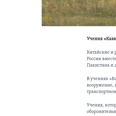
Учения «Кавк
Китайские и 
России вмест
Пакистана и 
В учениях «К
вооружение, 
транспортном
Учения, котор
оборонительны