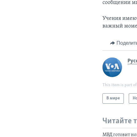
сообщении ми
Учения имеют
важный момен
Поделит
Рус
This item is part of
В мире
Н
Читайте 
МВД готовит но