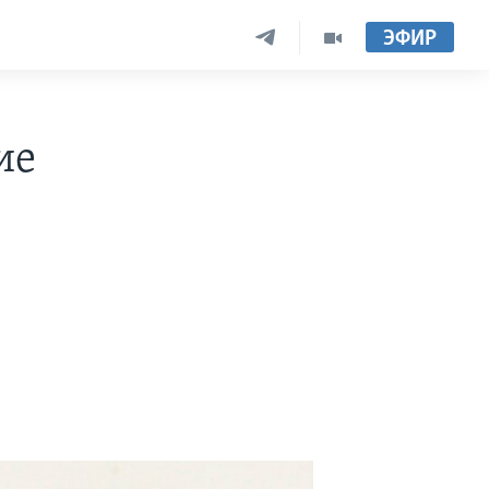
ЭФИР
ие