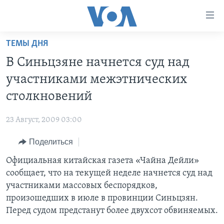
Линки
доступности
Перейти
ТЕМЫ ДНЯ
на
ГЛАВНОЕ
В Синьцзяне начнется суд над
основной
ПРОГРАММЫ
контент
участниками межэтнических
ПРОЕКТЫ
Перейти
АМЕРИКА
столкновений
к
ЭКСПЕРТИЗА
НОВОСТИ ЗА МИНУТУ
УЧИМ АНГЛИЙСКИЙ
основной
23 Август, 2009 03:00
ИНТЕРВЬЮ
ИТОГИ
НАША АМЕРИКАНСКАЯ ИСТОРИЯ
навигации
Перейти
Поделиться
ФАКТЫ ПРОТИВ ФЕЙКОВ
ПОЧЕМУ ЭТО ВАЖНО?
А КАК В АМЕРИКЕ?
в
Официальная китайская газета «Чайна Дейли»
ЗА СВОБОДУ ПРЕССЫ
ДИСКУССИЯ VOA
АРТЕФАКТЫ
поиск
сообщает, что на текущей неделе начнется суд над
УЧИМ АНГЛИЙСКИЙ
ДЕТАЛИ
АМЕРИКАНСКИЕ ГОРОДКИ
участниками массовых беспорядков,
ВИДЕО
произошедших в июле в провинции Синьцзян.
НЬЮ-ЙОРК NEW YORK
ТЕСТЫ
Перед судом предстанут более двухсот обвиняемых.
ПОДПИСКА НА НОВОСТИ
АМЕРИКА. БОЛЬШОЕ ПУТЕШЕСТВИЕ