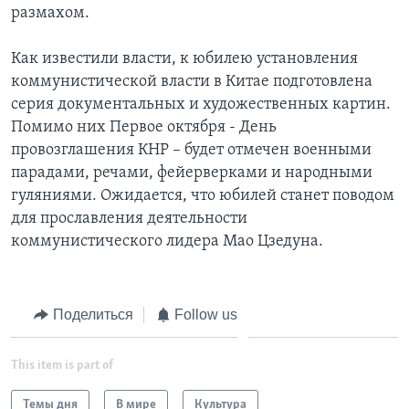
размахом.
Learning English
Как известили власти, к юбилею установления
коммунистической власти в Китае подготовлена
СОЦИАЛЬНЫЕ СЕТИ
серия документальных и художественных картин.
Помимо них Первое октября - День
провозглашения КНР – будет отмечен военными
Языки
парадами, речами, фейерверками и народными
гуляниями. Ожидается, что юбилей станет поводом
для прославления деятельности
коммунистического лидера Мао Цзедуна.
Поделиться
Follow us
This item is part of
Темы дня
В мире
Культура