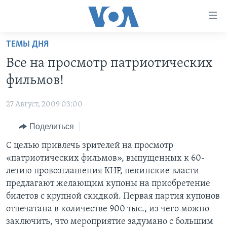
Линки
доступности
Перейти
ТЕМЫ ДНЯ
на
ГЛАВНОЕ
Все на просмотр патриотических
основной
ПРОГРАММЫ
контент
фильмов!
ПРОЕКТЫ
Перейти
АМЕРИКА
к
27 Август, 2009 03:00
ЭКСПЕРТИЗА
НОВОСТИ ЗА МИНУТУ
УЧИМ АНГЛИЙСКИЙ
основной
Поделиться
ИНТЕРВЬЮ
ИТОГИ
НАША АМЕРИКАНСКАЯ ИСТОРИЯ
навигации
Перейти
ФАКТЫ ПРОТИВ ФЕЙКОВ
С целью привлечь зрителей на просмотр
ПОЧЕМУ ЭТО ВАЖНО?
А КАК В АМЕРИКЕ?
в
«патриотических фильмов», выпущенных к 60-
ЗА СВОБОДУ ПРЕССЫ
ДИСКУССИЯ VOA
АРТЕФАКТЫ
поиск
летию провозглашения КНР, пекинские власти
УЧИМ АНГЛИЙСКИЙ
ДЕТАЛИ
АМЕРИКАНСКИЕ ГОРОДКИ
предлагают желающим купоны на приобретение
билетов с крупной скидкой. Первая партия купонов
ВИДЕО
НЬЮ-ЙОРК NEW YORK
ТЕСТЫ
отпечатана в количестве 900 тыс., из чего можно
ПОДПИСКА НА НОВОСТИ
АМЕРИКА. БОЛЬШОЕ ПУТЕШЕСТВИЕ
заключить, что мероприятие задумано с большим