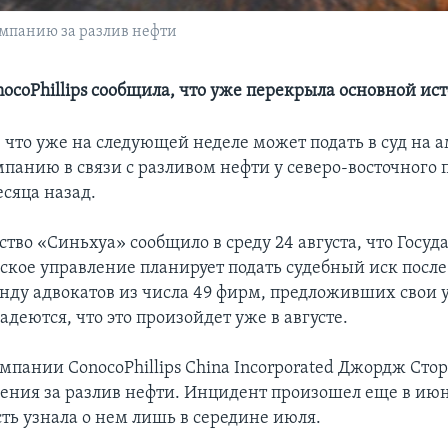
омпанию за разлив нефти
ocoPhillips сообщила, что уже перекрыла основной ис
, что уже на следующей неделе может подать в суд на
панию в связи с разливом нефти у северо-восточного
есяца назад.
тво «Синьхуа» сообщило в среду 24 августа, что Госуд
ское управление планирует подать судебный иск после 
нду адвокатов из числа 49 фирм, предложивших свои у
деются, что это произойдет уже в августе.
мпании ConocoPhillips Сhina Incorporated Джордж Стор
ения за разлив нефти. Инцидент произошел еще в июн
ть узнала о нем лишь в середине июля.