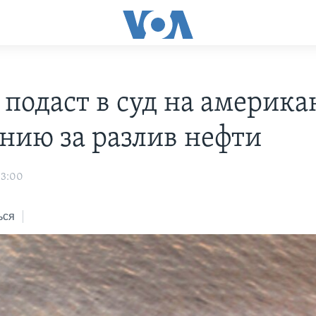
 подаст в суд на америк
нию за разлив нефти
03:00
ься