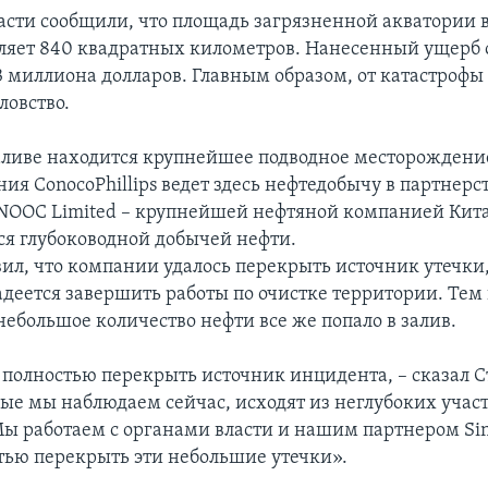
асти сообщили, что площадь загрязненной акватории 
вляет 840 квадратных километров. Нанесенный ущерб 
23 миллиона долларов. Главным образом, от катастрофы
ловство.
аливе находится крупнейшее подводное месторождени
ия ConocoPhillips ведет здесь нефтедобычу в партнерст
OOC Limited – крупнейшей нефтяной компанией Кита
 глубоководной добычей нефти.
вил, что компании удалось перекрыть источник утечки,
адеется завершить работы по очистке территории. Тем 
небольшое количество нефти все же попало в залив.
 полностью перекрыть источник инцидента, – сказал С
рые мы наблюдаем сейчас, исходят из неглубоких участ
ы работаем с органами власти и нашим партнером Sino
тью перекрыть эти небольшие утечки».