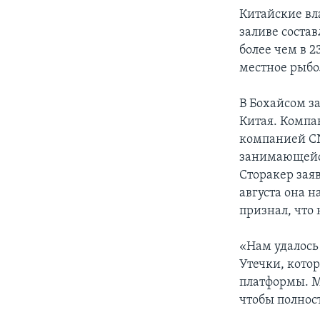
Китайские вл
заливе соста
более чем в 
местное рыбо
В Бохайсом з
Китая. Компан
компанией СN
занимающейся
Сторакер зая
августа она н
признал, что 
«Нам удалось
Утечки, кото
платформы. М
чтобы полнос