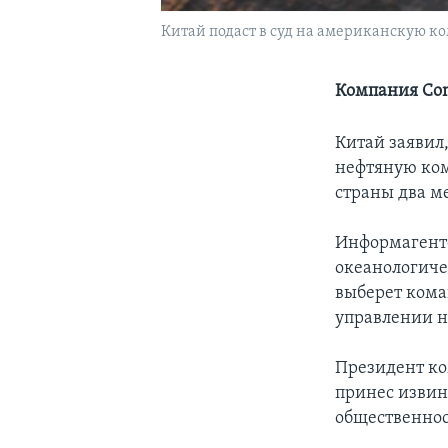
Китай подаст в суд на американскую к
Компания Con
Китай заявил
нефтяную ком
страны два м
Информагентс
океанологиче
выберет кома
управлении на
Президент ко
принес извин
общественнос