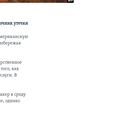
точник утечки
 американскую
 побережья
арственное
того, как
слуги. В
акер в среду
е, однако