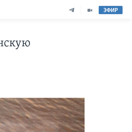
ЭФИР
анскую