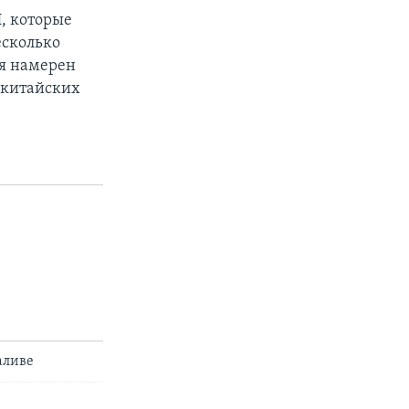
, которые
есколько
ая намерен
 китайских
аливе