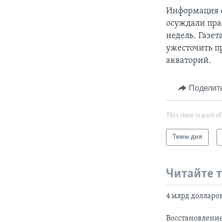
Информация о
осуждали прав
недель. Газет
ужесточить п
акваторий.
Поделит
This item is part of
Темы дня
Читайте 
4 млрд долларо
Восстановление