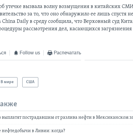
б утечке вызвала волну возмущения в китайских СМИ
ительство за то, что оно обнаружило ее лишь спустя н
а China Daily в среду сообщила, что Верховный суд Кит
роцедуры рассмотрения дел, касающихся загрязнения
ься
Follow us
Распечатать
В мире
США
также
в выплатят пострадавшим от разлива нефти в Мексиканском з
 нефтедобычи в Ливии: когда?