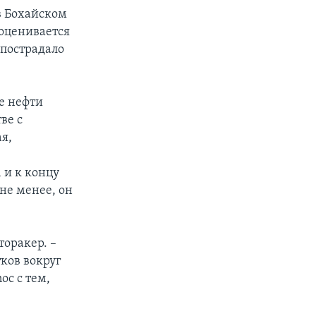
в Бохайском
оценивается
 пострадало
е нефти
ве с
я,
 и к концу
не менее, он
торакер. –
ков вокруг
c c тем,