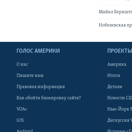
Майкл Бернштам
Нобелевская пр
ГОЛОС АМЕРИКИ
ПРОЕКТ
О нас
Америка
Пишите нам
Итоги
Правовая информация
Детали
Как обойти блокировку сайта?
Новости СШ
VOA+
Нью-Йорк 
iOS
Дискуссия 
Android
История «Г