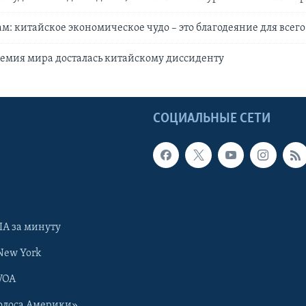
: китайское экономическое чудо – это благодеяние для всег
емия мира досталась китайскому диссиденту
Ы
СОЦИАЛЬНЫЕ СЕТИ
А за минуту
New York
VOA
олоса Америки»