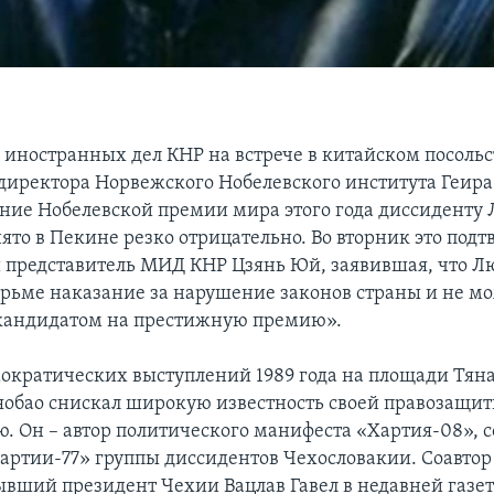
иностранных дел КНР на встрече в китайском посольст
директора Норвежского Нобелевского института Геира
ние Нобелевской премии мира этого года диссиденту 
ято в Пекине резко отрицательно. Во вторник это подт
представитель МИД КНР Цзянь Юй, заявившая, что Л
юрьме наказание за нарушение законов страны и не м
кандидатом на престижную премию».
ократических выступлений 1989 года на площади Тян
обао снискал широкую известность своей правозащи
ю. Он – автор политического манифеста «Хартия-08», 
Хартии-77» группы диссидентов Чехословакии. Соавтор
ывший президент Чехии Вацлав Гавел в недавней газет