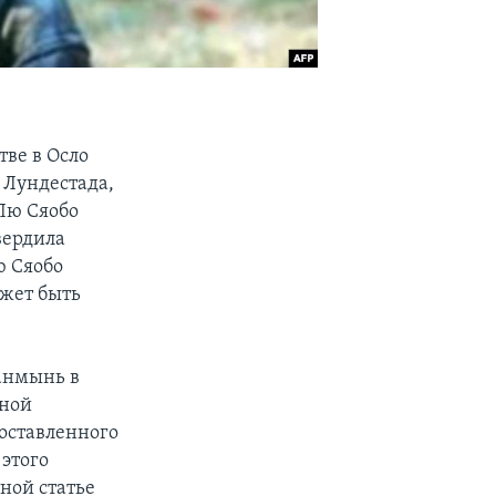
ве в Осло
 Лундестада,
Лю Сяобо
вердила
ю Сяобо
ожет быть
анмынь в
тной
составленного
 этого
ной статье