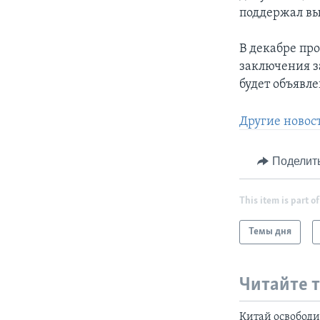
поддержал в
В декабре про
заключения з
будет объявле
Другие новост
Поделит
This item is part of
Темы дня
Читайте 
Китай освободи