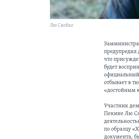
Лю Сяобао
Замминистра 
предупредил 
что присужде
будет восприн
официальный 
отбывает в т
«достойным 
Участник дем
Пекине Лю Ся
деятельность
по образцу «
документа, б