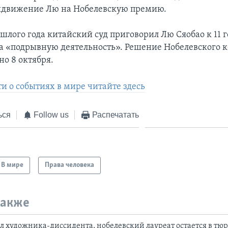
ыдвижение Лю на Нобелевскую премию.
шлого года китайский суд приговорил Лю Сяобао к 11 
а «подрывную деятельность». Решение Нобелевского 
но 8 октября.
и о событиях в мире читайте здесь
ься
Follow us
Распечатать
В мире
Права человека
также
л художника-диссидента, нобелевский лауреат остается в тю