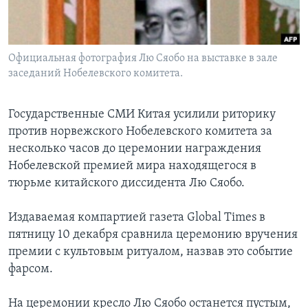
Learning English
Официальная фотография Лю Сяобо на выставке в зале
СОЦИАЛЬНЫЕ СЕТИ
заседаний Нобелевского комитета.
Государственные СМИ Китая усилили риторику
Языки
против норвежского Нобелевского комитета за
несколько часов до церемонии награждения
Нобелевской премией мира находящегося в
тюрьме китайского диссидента Лю Сяобо.
Издаваемая компартией газета Global Times в
пятницу 10 декабря сравнила церемонию вручения
премии с культовым ритуалом, назвав это событие
фарсом.
На церемонии кресло Лю Сяобо останется пустым,