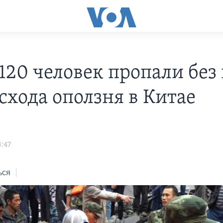
120 человек пропали без
схода оползня в Китае
8:47
ься