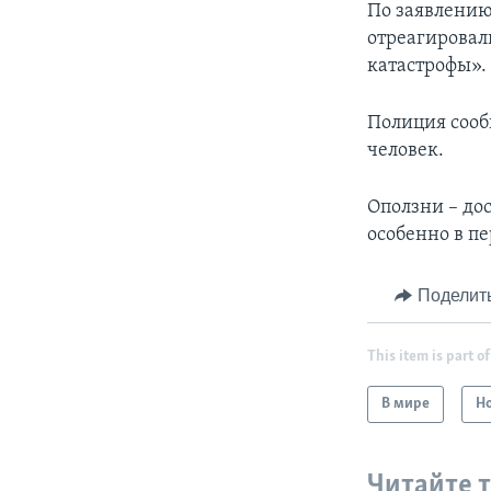
По заявлению
отреагировал
катастрофы».
Полиция сообщ
человек.
Оползни – дос
особенно в п
Поделит
This item is part of
В мире
Н
Читайте 