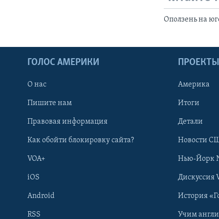
Оползень на юг
ГОЛОС АМЕРИКИ
ПРОЕКТ
О нас
Америка
Пишите нам
Итоги
Правовая информация
Детали
Как обойти блокировку сайта?
Новости СШ
VOA+
Нью-Йорк 
iOS
Дискуссия 
Android
История «Г
RSS
Учим англ