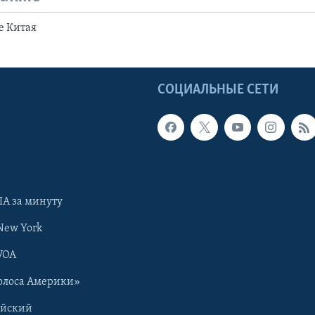
е Китая
Ы
СОЦИАЛЬНЫЕ СЕТИ
А за минуту
New York
VOA
олоса Америки»
ийский