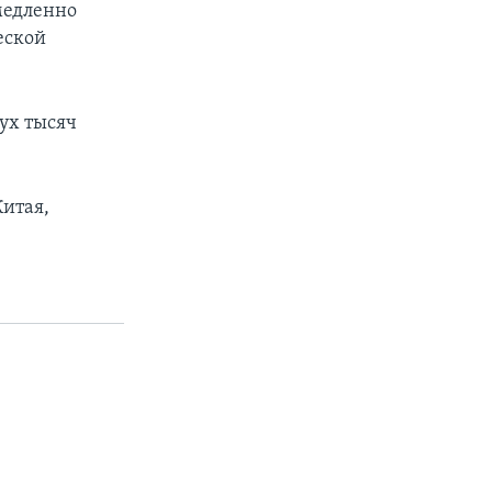
медленно
еской
вух тысяч
Китая,