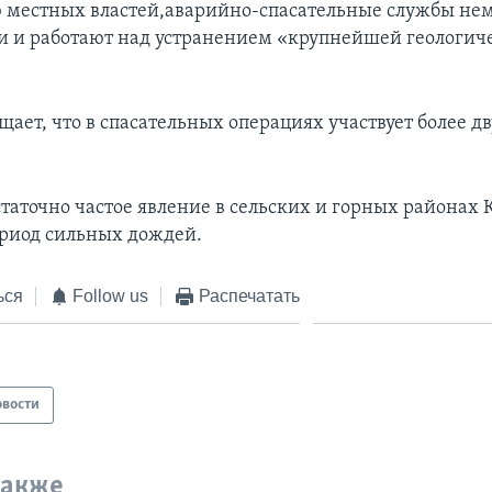
 местных властей,аварийно-спасательные службы не
и и работают над устранением «крупнейшей геологич
ает, что в спасательных операциях участвует более д
таточно частое явление в сельских и горных районах 
ериод сильных дождей.
ься
Follow us
Распечатать
овости
также