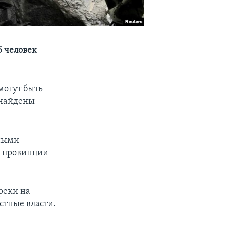
5 человек
могут быть
е найдены
вными
в провинции
реки на
стные власти.