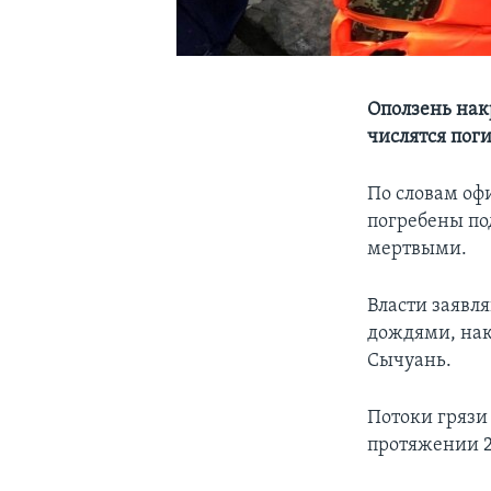
Оползень нак
числятся по
По словам оф
погребены под
мертвыми.
Власти заявл
дождями, нак
Сычуань.
Потоки грязи
протяжении 2