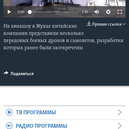
Learning English
0:00
2:40
Прямая ссылка
СОЦИАЛЬНЫЕ СЕТИ
На авиашоу в Жухае китайские
компании представили несколько
передовых боевых дронов и самолетов, разработки
которых ранее были засекречены
Языки
Поделиться
ТВ ПРОГРАММЫ
РАДИО ПРОГРАММЫ