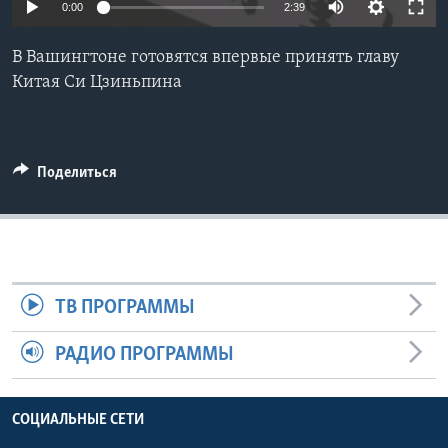
0:00
2:39
Learning English
В Вашингтоне готовятся впервые принять главу
Китая Си Цзиньпина
СОЦИАЛЬНЫЕ СЕТИ
Поделиться
Языки
ТВ ПРОГРАММЫ
РАДИО ПРОГРАММЫ
СОЦИАЛЬНЫЕ СЕТИ