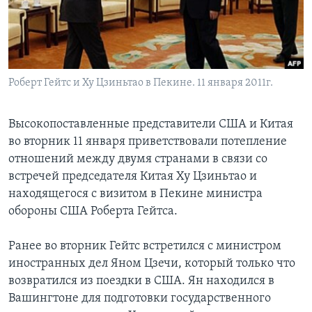
Learning English
СОЦИАЛЬНЫЕ СЕТИ
Роберт Гейтс и Ху Цзиньтао в Пекине. 11 января 2011г.
Высокопоставленные представители США и Китая
Языки
во вторник 11 января приветствовали потепление
отношений между двумя странами в связи со
встречей председателя Китая Ху Цзиньтао и
находящегося с визитом в Пекине министра
обороны США Роберта Гейтса.
Ранее во вторник Гейтс встретился с министром
иностранных дел Яном Цзечи, который только что
возвратился из поездки в США. Ян находился в
Вашингтоне для подготовки государственного