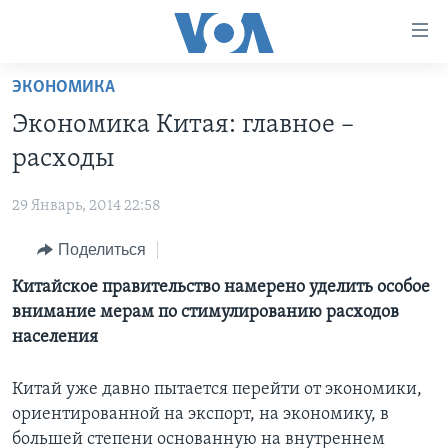
Линки
доступности
Перейти
ЭКОНОМИКА
на
ГЛАВНОЕ
Экономика Китая: главное –
основной
ПРОГРАММЫ
контент
расходы
ПРОЕКТЫ
Перейти
АМЕРИКА
к
29 Январь, 2014 22:58
ЭКСПЕРТИЗА
НОВОСТИ ЗА МИНУТУ
УЧИМ АНГЛИЙСКИЙ
основной
Поделиться
ИНТЕРВЬЮ
ИТОГИ
НАША АМЕРИКАНСКАЯ ИСТОРИЯ
навигации
Перейти
ФАКТЫ ПРОТИВ ФЕЙКОВ
Китайское правительство намерено уделить особое
ПОЧЕМУ ЭТО ВАЖНО?
А КАК В АМЕРИКЕ?
в
внимание мерам по стимулированию расходов
ЗА СВОБОДУ ПРЕССЫ
ДИСКУССИЯ VOA
АРТЕФАКТЫ
поиск
населения
УЧИМ АНГЛИЙСКИЙ
ДЕТАЛИ
АМЕРИКАНСКИЕ ГОРОДКИ
Китай уже давно пытается перейти от экономики,
ВИДЕО
НЬЮ-ЙОРК NEW YORK
ТЕСТЫ
ориентированной на экспорт, на экономику, в
ПОДПИСКА НА НОВОСТИ
АМЕРИКА. БОЛЬШОЕ ПУТЕШЕСТВИЕ
большей степени основанную на внутреннем