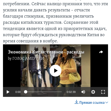
потреблении. Сейчас налицо признаки того, что эти
Learning English
усилия начали давать результаты – отчасти
благодаря стимулам, призванным увеличить
СОЦИАЛЬНЫЕ СЕТИ
расходы китайских туристов. Сохранение этой
тенденции является одной из приоритетных задач,
которые будут обсуждаться руководством Китая во
время совещания в ноябре.
Языки
Экономика Китая: главное - расходы
by
ГОЛОС АМЕРИКИ
No media source currently available
0:00
0:02:39
Прямая ссылка