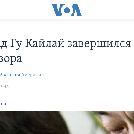
ад Гу Кайлай завершился 
вора
ей «Голоса Америки»
15:42
ься