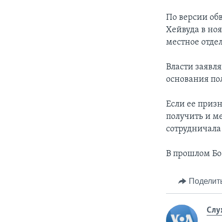
По версии об
Хейвуда в ноя
местное отде
Власти заявля
основания пол
Если ее приз
получить и ме
сотрудничала 
В прошлом Бо
Поделит
Слу