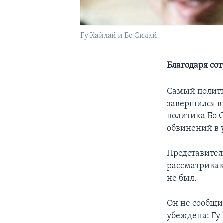
Гу Кайлай и Бо Силай
Благодаря со
Самый полити
завершился в 
политика Бо 
обвинений в 
Представитель
рассматривав
не был.
Он не сообщил
убеждена: Гу