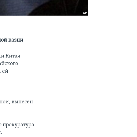
ной казни
ии Китая
айского
 ей
аной, вынесен
о прокуратура
.