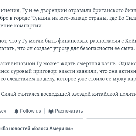
винения, Гу и ее дворецкий отравили британского би
бре в городе Чунцин на юго-западе страны, где Бо Сил
ление компартии.
ют, что у Гу могли быть финансовые разногласия с Хей
агать, что он создает угрозу для безопасности ее сына.
нают виновной Гу может ждать смертная казнь. Однак
нее суровый приговор: власти заявили, что она актив
со следствием по делу, которое уже стоило ее мужу ка
 Силай считался восходящей звездой китайской полит
ься
Follow us
Распечатать
жба новостей «Голоса Америки»