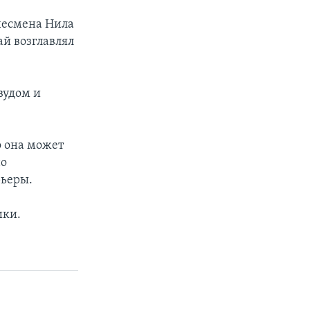
знесмена Нила
ай возглавлял
вудом и
о она может
но
рьеры.
ики.