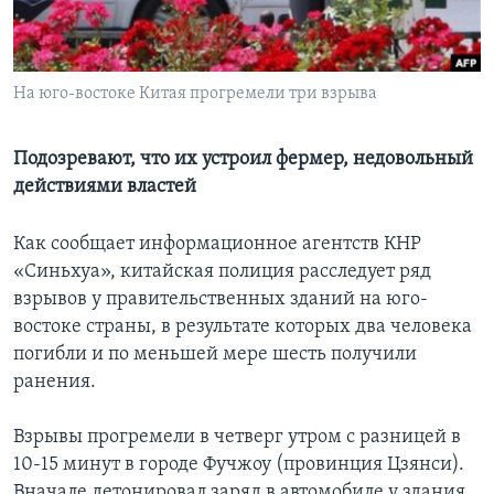
Learning English
На юго-востоке Китая прогремели три взрыва
СОЦИАЛЬНЫЕ СЕТИ
Подозревают, что их устроил фермер, недовольный
действиями властей
Языки
Как сообщает информационное агентств КНР
«Синьхуа», китайская полиция расследует ряд
взрывов у правительственных зданий на юго-
востоке страны, в результате которых два человека
погибли и по меньшей мере шесть получили
ранения.
Взрывы прогремели в четверг утром с разницей в
10-15 минут в городе Фучжоу (провинция Цзянси).
Вначале детонировал заряд в автомобиле у здания