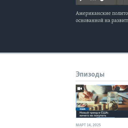
Американские политол
основанной на развит
Эпизоды
МАРТ 14, 2025