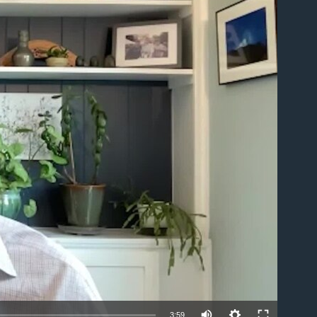
able
3:59