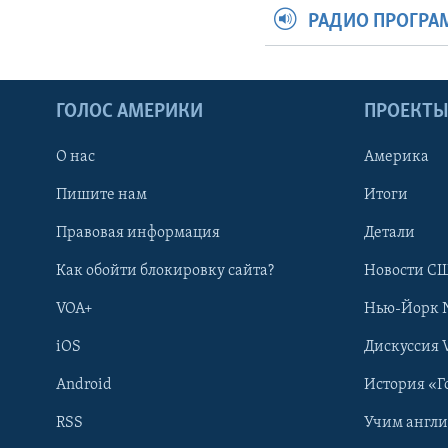
РАДИО ПРОГР
ГОЛОС АМЕРИКИ
ПРОЕКТ
О нас
Америка
Пишите нам
Итоги
Правовая информация
Детали
Как обойти блокировку сайта?
Новости СШ
VOA+
Нью-Йорк 
iOS
Дискуссия 
Android
История «Г
RSS
Учим англ