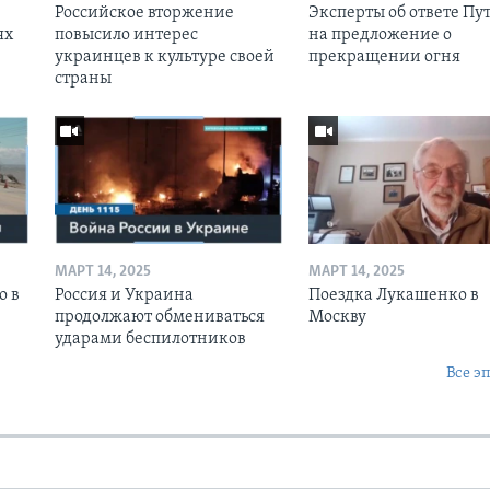
Российское вторжение
Эксперты об ответе Пу
ях
повысило интерес
на предложение о
украинцев к культуре своей
прекращении огня
страны
МАРТ 14, 2025
МАРТ 14, 2025
о в
Россия и Украина
Поездка Лукашенко в
продолжают обмениваться
Москву
ударами беспилотников
Все э
Ы