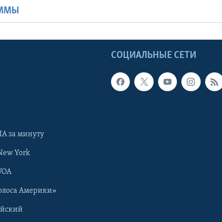
АММЫ
Ы
СОЦИАЛЬНЫЕ СЕТИ
А за минуту
New York
VOA
олоса Америки»
ийский