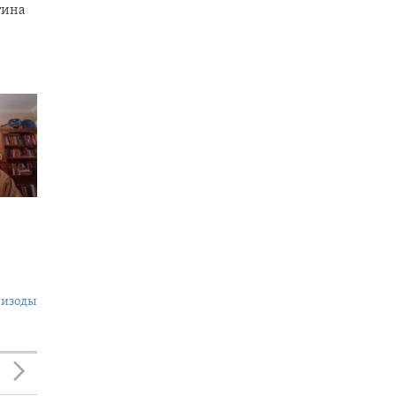
тина
пизоды