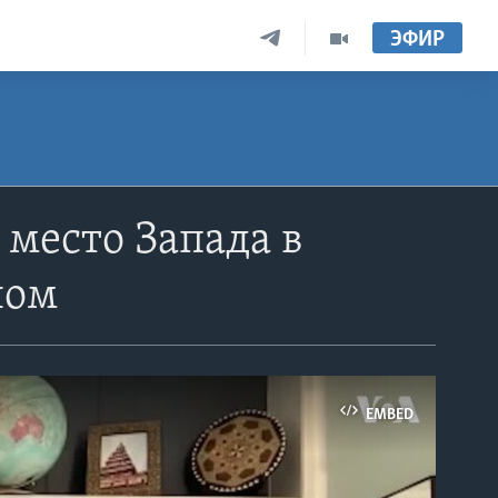
ЭФИР
 место Запада в
ном
EMBED