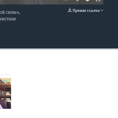
Прямая ссылка
ой силы»,
EMBED
анистане