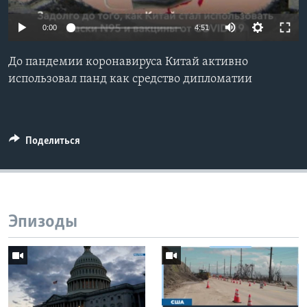
Learning English
0:00
4:51
СОЦИАЛЬНЫЕ СЕТИ
До пандемии коронавируса Китай активно
использовал панд как средство дипломатии
Языки
Поделиться
Эпизоды