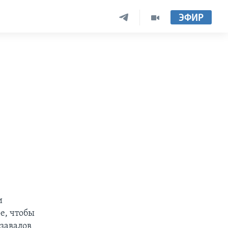
ЭФИР
и
е, чтобы
 завалов