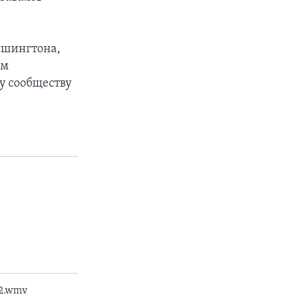
ашингтона,
ом
у сообществу
_2.wmv