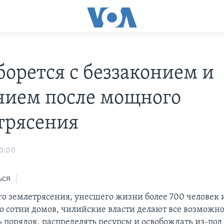
борется с беззаконием и
нием после мощного
трясения
03:00
ься
о землетрясения, унесшего жизни более 700 человек 
 сотни домов, чилийские власти делают все возможно
 порядок, распределять ресурсы и освобождать из-под