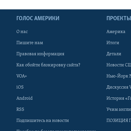
ГОЛОС АМЕРИКИ
ПРОЕКТ
О нас
Америка
Пишите нам
Итоги
Правовая информация
Детали
Как обойти блокировку сайта?
Новости СШ
VOA+
Нью-Йорк 
iOS
Дискуссия 
Android
История «Г
RSS
Учим англ
Learning English
Подпишитесь на новости
ПОЗИЦИЯ 