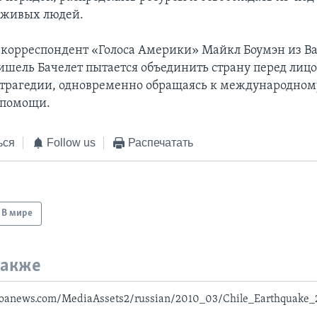
 живых людей.
 корреспондент «Голоса Америки» Майкл Боумэн из В
шель Бачелет пытается объединить страну перед лиц
трагедии, одновременно обращаясь к международном
 помощи.
ься
Follow us
Распечатать
В мире
также
voanews.com/MediaAssets2/russian/2010_03/Chile_Earthquake