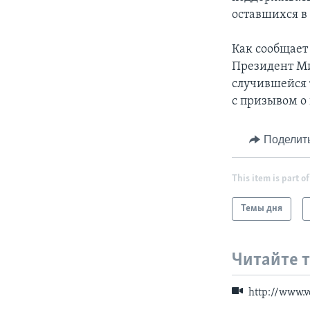
оставшихся в
Как сообщает
Президент Ми
случившейся 
с призывом о
Поделит
This item is part of
Темы дня
Читайте 
http://www.