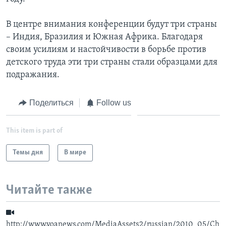
Learning English
В центре внимания конференции будут три страны
– Индия, Бразилия и Южная Африка. Благодаря
СОЦИАЛЬНЫЕ СЕТИ
своим усилиям и настойчивости в борьбе против
детского труда эти три страны стали образцами для
подражания.
Языки
Поделиться
Follow us
This item is part of
Темы дня
В мире
Читайте также
http://www.voanews.com/MediaAssets2/russian/2010_05/Ch