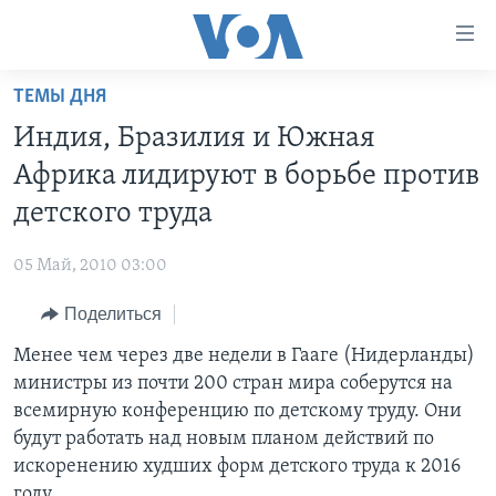
Линки
доступности
Перейти
ТЕМЫ ДНЯ
на
ГЛАВНОЕ
Индия, Бразилия и Южная
основной
ПРОГРАММЫ
контент
Африка лидируют в борьбе против
ПРОЕКТЫ
Перейти
АМЕРИКА
детского труда
к
ЭКСПЕРТИЗА
НОВОСТИ ЗА МИНУТУ
УЧИМ АНГЛИЙСКИЙ
основной
05 Май, 2010 03:00
ИНТЕРВЬЮ
ИТОГИ
НАША АМЕРИКАНСКАЯ ИСТОРИЯ
навигации
Перейти
Поделиться
ФАКТЫ ПРОТИВ ФЕЙКОВ
ПОЧЕМУ ЭТО ВАЖНО?
А КАК В АМЕРИКЕ?
в
Менее чем через две недели в Гааге (Нидерланды)
ЗА СВОБОДУ ПРЕССЫ
ДИСКУССИЯ VOA
АРТЕФАКТЫ
поиск
министры из почти 200 стран мира соберутся на
УЧИМ АНГЛИЙСКИЙ
ДЕТАЛИ
АМЕРИКАНСКИЕ ГОРОДКИ
всемирную конференцию по детскому труду. Они
ВИДЕО
будут работать над новым планом действий по
НЬЮ-ЙОРК NEW YORK
ТЕСТЫ
искоренению худших форм детского труда к 2016
ПОДПИСКА НА НОВОСТИ
АМЕРИКА. БОЛЬШОЕ ПУТЕШЕСТВИЕ
году.