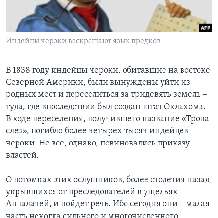
Learning English
Индейцы чероки воскрешают язык предков
СОЦИАЛЬНЫЕ СЕТИ
В 1838 году индейцы чероки, обитавшие на востоке
Северной Америки, были вынуждены уйти из
Языки
родных мест и переселиться за тридевять земель –
туда, где впоследствии был создан штат Оклахома.
В ходе переселения, получившего название «Тропа
слез», погибло более четырех тысяч индейцев
чероки. Не все, однако, повиновались приказу
властей.
О потомках этих ослушников, более столетия назад
укрывшихся от преследователей в ущельях
Аппалачей, и пойдет речь. Ибо сегодня они – малая
часть некогда сильного и многочисленного